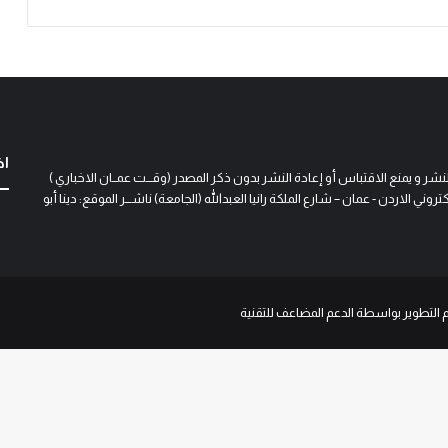
اخ
و يمنع الاقتباس أو إعادة النشر بدون ذكر المصدر (وقـــت عمــان الاخباري )
 الاردن - عمان – شارع الملكة رانيا العبدالله (الجامعة) ناشـــر الموقع: دينا أبو
م التطوير بواسطة الدعم المضاعف للتقنية