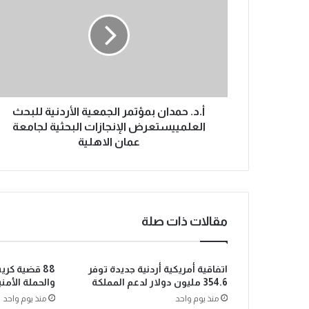
أ.د. حمدان بمؤتمر الجمعية الأردنية للبحث
العلمييستعرض الإنجازات البحثية لجامعة
عمان الاهلية
مقالات ذات صلة
اتفاقية أمريكية أردنية جديدة توفر
88 قضية كر
354.6 مليون دولار لدعم المملكة
والحملة الأمن
منذ يوم واحد
منذ يوم واحد