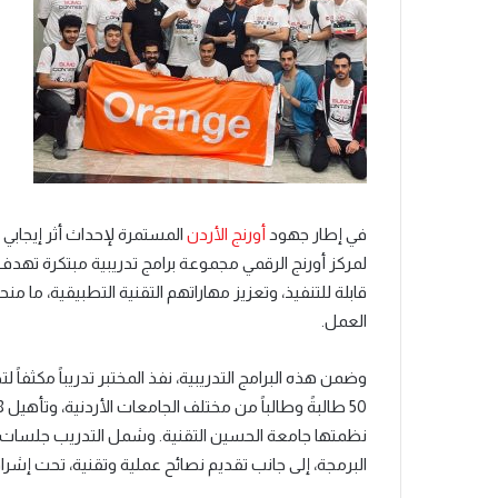
في إطار جهود
أورنج
الأردن
المستمرة لإحداث أثر إيجابي
لمركز أورنج الرقمي مجموعة برامج تدريبية مبتكرة تهدف
قابلة للتنفيذ، وتعزيز مهاراتهم التقنية التطبيقية، 
العمل
.
وضمن هذه البرامج التدريبية، نفذ المختبر تدريباً مكثفا
50 طالب
ةً و
طالب
اً م
ن مختلف الجامعات الأردنية، وتأه
ي
نظمتها جامعة الحسين التقنية. وشمل التدريب جلسات مت
البرمجة، إلى جانب تقديم نصائح عملية
وتقنية
، تحت إشر