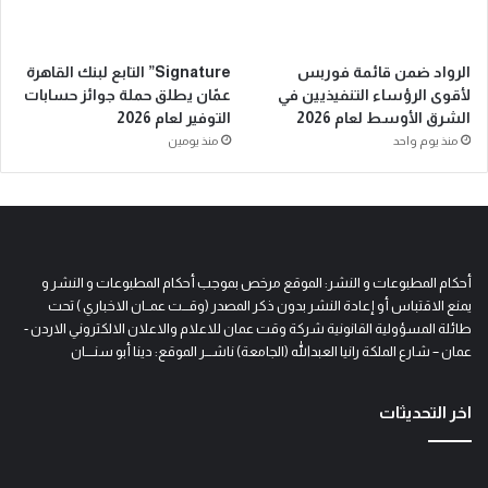
الرواد ضمن قائمة فوربس
Signature” التابع لبنك القاهرة
لأقوى الرؤساء التنفيذيين في
عمّان يطلق حملة جوائز حسابات
الشرق الأوسط لعام 2026
التوفير لعام 2026
منذ يوم واحد
منذ يومين
أحكام المطبوعات و النشر: الموقع مرخص بموجب أحكام المطبوعات و النشر و
يمنع الاقتباس أو إعادة النشر بدون ذكر المصدر (وقـــت عمــان الاخباري ) تحت
طائلة المسؤولية القانونية شركة وقت عمان للاعلام والاعلان الالكتروني الاردن -
عمان – شارع الملكة رانيا العبدالله (الجامعة) ناشـــر الموقع: دينا أبو سنــــان
اخر التحديثات