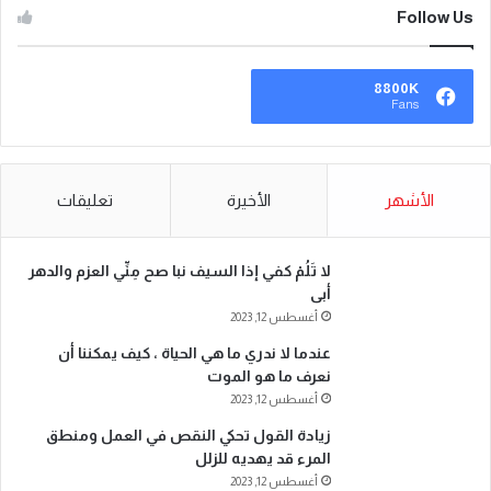
Follow Us
8800K
Fans
الأشهر
الأخيرة
تعليقات
لا تَلُمْ كفي إذا السيف نبا صح مِنِّي العزم والدهر
أبى
أغسطس 12, 2023
عندما لا ندري ما هي الحياة ، كيف يمكننا أن
نعرف ما هو الموت
أغسطس 12, 2023
زيادة القول تحكي النقص في العمل ومنطق
المرء قد يهديه للزلل
أغسطس 12, 2023