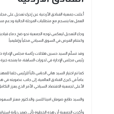
أعلنت جمعية الفنادق الأردنية عن إجراء تعديل على مجلس
العمل بما ينسجم مع متطلبات المرحلة الحالية ودعم مس
وجاء التعديل ليعكس توجه الجمعية نحو ضخ دماء قيادية 
واغتنام الفرص في السوق السياحي محلياً وإقليمياً.
وقد تسلّم السيد حسين هلالات رئاسة مجلس الإدارة خلف
رئيس مجلس الإدارة في لدورات السابقة، ما يمنحه خبرة متر
عاماً في كبرى الفنادق العالمية، إلى جانب عضويته ف
الأعلى لجمعية الاقتصاد السياحي، الأمر الذي يعزز التك
والسيد طايع صوفان امينا للسر، والدكتور معتز السعود 
وأكدت الجمعية أن هذه الخطوة تأتي ضمن رؤية استراتيج