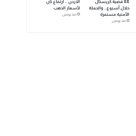
88 قضية كريستال
الاردن .. ارتفاع ثان
خلال أسبوع.. والحملة
لأسعار الذهب
الأمنية مستمرة
منذ يومين
منذ يومين