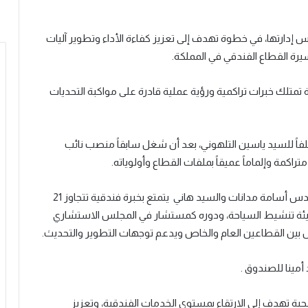
 إدارتها، في خطوة تهدف إلى تعزيز كفاءة الأداء وتطوير آليات
يرة القطاع الفندقي في المملكة.
تمتلك خبرات تراكمية ورؤية عملية قادرة على مواكبة التحديات
اً للسيد ياسين التلهوني، بعد أن شغل سابقاً منصب نائب
اكمة وإلماماً عميقاً بملفات القطاع وأولوياته.
كما تم اختيار السيد هاني الدباس نائباً للرئيس خلفا للمهندس أسامة مدانات والسيد هاني يتمتع بخبرة فندقية تتجاوز 21
ي هيئة تنشيط السياحة، ودوره كمستشار في المجلس الاستشاري
امل بين القطاعين العام والخاص ويدعم توجهات التطوير والتحديث.
أمينا للصندوق .
ية تهدف إلى الارتقاء بمستوى الخدمات الفندقية، وتعزيز