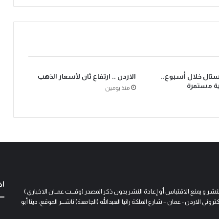
يستال خلال أسبوع..
الاردن .. ارتفاع ثان لأسعار الذهب
ية مستمرة
منذ يومين
اخ
و يمنع الاقتباس أو إعادة النشر بدون ذكر المصدر (وقـــت عمــان الاخباري )
 الاردن - عمان – شارع الملكة رانيا العبدالله (الجامعة) ناشـــر الموقع: دينا أبو