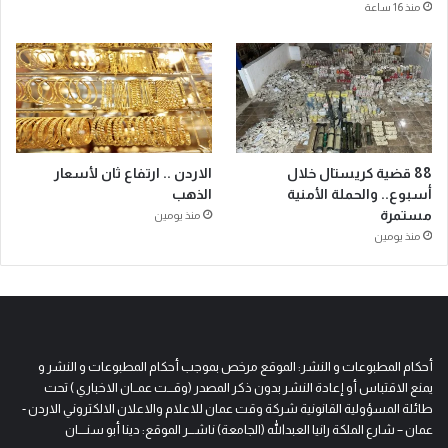
منذ 16 ساعة
88 قضية كريستال خلال
الاردن .. ارتفاع ثان لأسعار
أسبوع.. والحملة الأمنية
الذهب
مستمرة
منذ يومين
منذ يومين
أحكام المطبوعات و النشر: الموقع مرخص بموجب أحكام المطبوعات و النشر و
يمنع الاقتباس أو إعادة النشر بدون ذكر المصدر (وقـــت عمــان الاخباري ) تحت
طائلة المسؤولية القانونية شركة وقت عمان للاعلام والاعلان الالكتروني الاردن -
عمان – شارع الملكة رانيا العبدالله (الجامعة) ناشـــر الموقع: دينا أبو سنــــان