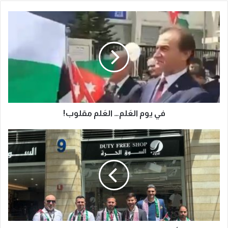
في يوم العَلم… العَلم مقلوب!