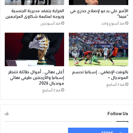
الأمير علي يدعو لإصلاح جذري في
الفراية يتفقد مديرية الجنسية
“فيفا”
ويوجه لمتابعة شكاوى المراجعين
منذ أسبوع واحد
منذ أسبوعين
بالوقت الإضافي.. إسبانيا تحسم
أغلى نهائي.. أموال طائلة تتنظر
المونديال –
إسبانيا والأرجنتين طرفي نهائي
مونديال 2026
منذ 3 أسابيع
منذ 3 أسابيع
Follow Us
8800K