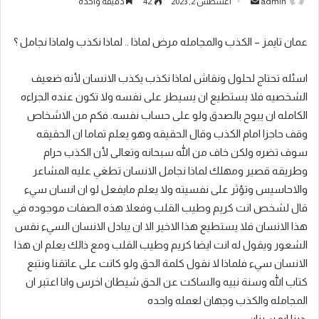
admin
أغسطس 2, 2023
42
دقيقة واحدة
عمان تايمز – الكذب والمجامله مرض لماذا .. لماذا نكذب ولماذا نجامل ؟
اسئله تحتاج لحلول ونقاش لماذا نكذب يكذب الانسان لأنه ضعيف
الشخصيه فلا يستطيع ان يسيطر على نفسه ولا تكون عنده الجراءه
الكامله ان يبوح بالصدق ولو على حساب نفسه. فكم من الاشخاص
وقف حاجزا امام الكذب وقال الحقيقه وهو يعلم تماما ان الحقيقه
سوف تضره ولكن خاف من الله سبحانه وتعالى لأن الكذب حرام
وطريقه قصير ومهلك لماذا نجامل الانسان تطغي عليه المشاعر
والاحاسيس وتؤثر على نفسيته ولا يعلم مايفعل لو ان انسان سيء
قال لشخص انت كريم وطيب القلب وفعلا هذه الصفات موجوده في
هذا الانسان فلا يستطيع هذا الاخير الا ان يبادل الانسان السيء نفس
الشعور ويقول له انت ايضا كريم وطيب القلب ومع ذالك يعلم ان هذا
الانسان سيء فلماذا لا نقول كلمة الحق ولو كانت على عاتقنا ونتبع
كتاب الله وسنة نبيه والساكت عن الحق شيطان اخرس وانا اعتبر ان
المجامله والكذب وجهان لعمله واحده
دينا ابو سينان