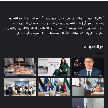
أحكام المطبوعات و النشر: الموقع مرخص بموجب أحكام المطبوعات و النشر و
يمنع الاقتباس أو إعادة النشر بدون ذكر المصدر (وقـــت عمــان الاخباري ) تحت
طائلة المسؤولية القانونية شركة وقت عمان للاعلام والاعلان الالكتروني الاردن -
عمان – شارع الملكة رانيا العبدالله (الجامعة) ناشـــر الموقع: دينا أبو سنــــان
اخر التحديثات