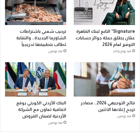
Signature” التابع لبنك القاهرة
ترحيب شعبي باشتراطات
عمّان يطلق حملة جوائز حسابات
الشاورما الجديدة.. والنقابة
التوفير لعام 2026
تطالب بتطبيقها تدريجياً
منذ يوم واحد
منذ يومين
نتائج التوجيهي 2026.. مصادر
البنك الأردني الكويتي يوقع
ترجح إعلانها الاثنين
اتفاقية تعاون مع الشركة
الأردنية لضمان القروض
منذ يومين
منذ يومين