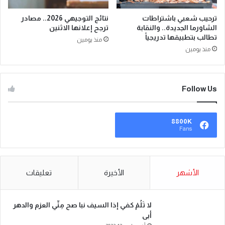
ترحيب شعبي باشتراطات
نتائج التوجيهي 2026.. مصادر
الشاورما الجديدة.. والنقابة
ترجح إعلانها الاثنين
تطالب بتطبيقها تدريجياً
منذ يومين
منذ يومين
Follow Us
8800K
Fans
الأشهر
الأخيرة
تعليقات
لا تَلُمْ كفي إذا السيف نبا صح مِنِّي العزم والدهر
أبى