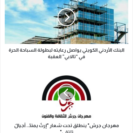
البنك الأردني الكويتي يواصل رعايته لبطولة السباحة الحرة
في “تالابي” العقبة
مهرجان جرش" ينطلق تحت شعار "إرثٌ يمتدّ.. أجيالٌ
تلتقي"