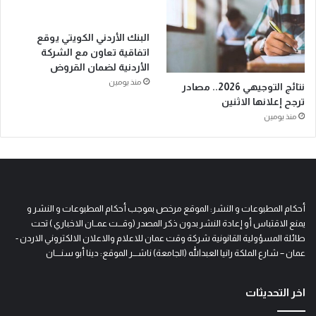
البنك الأردني الكويتي يوقع
اتفاقية تعاون مع الشركة
الأردنية لضمان القروض
منذ يومين
نتائج التوجيهي 2026.. مصادر
ترجح إعلانها الاثنين
منذ يومين
أحكام المطبوعات و النشر: الموقع مرخص بموجب أحكام المطبوعات و النشر و
يمنع الاقتباس أو إعادة النشر بدون ذكر المصدر (وقـــت عمــان الاخباري ) تحت
طائلة المسؤولية القانونية شركة وقت عمان للاعلام والاعلان الالكتروني الاردن -
عمان – شارع الملكة رانيا العبدالله (الجامعة) ناشـــر الموقع: دينا أبو سنــــان
اخر التحديثات