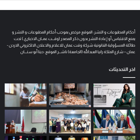
أحكام المطبوعات و النشر: الموقع مرخص بموجب أحكام المطبوعات و النشر و
يمنع الاقتباس أو إعادة النشر بدون ذكر المصدر (وقـــت عمــان الاخباري ) تحت
طائلة المسؤولية القانونية شركة وقت عمان للاعلام والاعلان الالكتروني الاردن -
عمان – شارع الملكة رانيا العبدالله (الجامعة) ناشـــر الموقع: دينا أبو سنــــان
اخر التحديثات