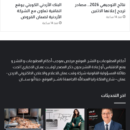
نتائج التوجيهي 2026.. مصادر
البنك الأردني الكويتي يوقع
ترجح إعلانها الاثنين
اتفاقية تعاون مع الشركة
الأردنية لضمان القروض
منذ 14 ساعة
منذ 14 ساعة
أحكام المطبوعات و النشر: الموقع مرخص بموجب أحكام المطبوعات و النشر و
يمنع الاقتباس أو إعادة النشر بدون ذكر المصدر (وقـــت عمــان الاخباري ) تحت
طائلة المسؤولية القانونية شركة وقت عمان للاعلام والاعلان الالكتروني الاردن -
عمان – شارع الملكة رانيا العبدالله (الجامعة) ناشـــر الموقع: دينا أبو سنــــان
اخر التحديثات