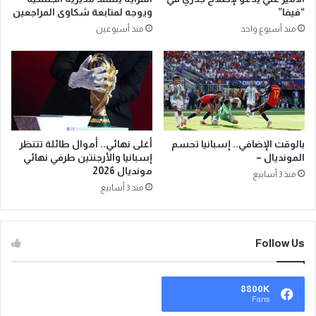
“فيفا”
ويوجه لمتابعة شكاوى المراجعين
منذ أسبوع واحد
منذ أسبوعين
بالوقت الإضافي.. إسبانيا تحسم
أغلى نهائي.. أموال طائلة تتنظر
المونديال –
إسبانيا والأرجنتين طرفي نهائي
مونديال 2026
منذ 3 أسابيع
منذ 3 أسابيع
Follow Us
8800K
Fans