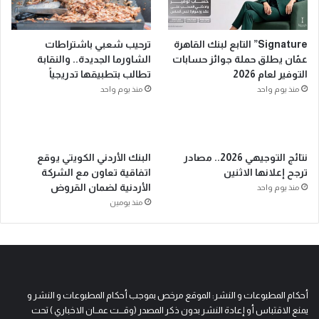
Signature” التابع لبنك القاهرة
ترحيب شعبي باشتراطات
عمّان يطلق حملة جوائز حسابات
الشاورما الجديدة.. والنقابة
التوفير لعام 2026
تطالب بتطبيقها تدريجياً
منذ يوم واحد
منذ يوم واحد
نتائج التوجيهي 2026.. مصادر
البنك الأردني الكويتي يوقع
ترجح إعلانها الاثنين
اتفاقية تعاون مع الشركة
الأردنية لضمان القروض
منذ يوم واحد
منذ يومين
أحكام المطبوعات و النشر: الموقع مرخص بموجب أحكام المطبوعات و النشر و
يمنع الاقتباس أو إعادة النشر بدون ذكر المصدر (وقـــت عمــان الاخباري ) تحت