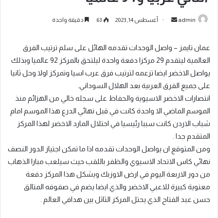
admin
أغسطس 14, 2023
63
دقيقة واحدة
عمان تايمز – واصل الوحدات تقدمه الهائل على سلم ترتيب الفرق
العالمية ليتقدم 29 مركزا دفعة واحدة ليلتحق بالمركز 92 عالميا وبذلك
يواصل الاخضر ايضا تزعمه لترتيب فرق عرب اسيا وتمركز اولا وحل ثانيا
على جميع الفرق العربية بعد الهلال السوداني.
انتصارات الاخضر الاسيوية والحفاظ على سجله خالي من الهزائم منذ
الموسم الماضي الا واحدة كانت في قبل نهائي الدرع هذا الموسم امام
شباب الاردن كانت سببا رئيسيا في احتلال المارد الاخضر لهذا المركز
المتقدم جدا .
ومن المتوقع ان يواصل الوحدات تقدمه اذا ما تمكن اجتياز الدور النصف
نهائي كاس الاتحاد الاسيوي والظفر باللقب حيث سيلعب مبارا الذهاب
من دور الاربعة اليوم في ارض الاوزبك ويشكل هذا المركز دفعة
معنوية كبيرة للاعبي الاخضر والذي ايضا يضم في صفوفه المتالق
حسن عبد الفتاح الذي يحتل المركز الثاثل بين هدافي العالم .