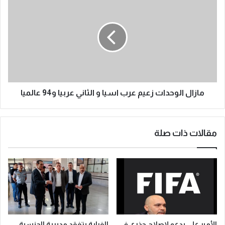
مازال الوحدات زعيم عرب اسيا و الثاني عربيا و94 عالميا
مقالات ذات صلة
الأمير علي يدعو لإصلاح جذري في
الفراية يتفقد مديرية الجنسية