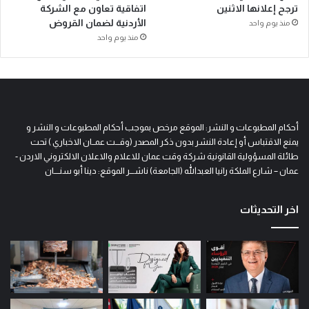
ترجح إعلانها الاثنين
اتفاقية تعاون مع الشركة
الأردنية لضمان القروض
منذ يوم واحد
منذ يوم واحد
أحكام المطبوعات و النشر: الموقع مرخص بموجب أحكام المطبوعات و النشر و
يمنع الاقتباس أو إعادة النشر بدون ذكر المصدر (وقـــت عمــان الاخباري ) تحت
طائلة المسؤولية القانونية شركة وقت عمان للاعلام والاعلان الالكتروني الاردن -
عمان – شارع الملكة رانيا العبدالله (الجامعة) ناشـــر الموقع: دينا أبو سنــــان
اخر التحديثات