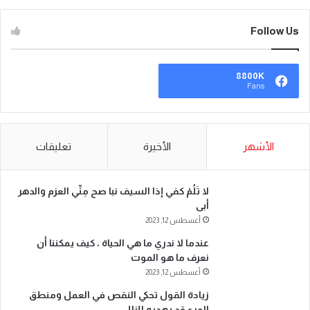
Follow Us
8800K
Fans
الأشهر
الأخيرة
تعليقات
لا تَلُمْ كفي إذا السيف نبا صح مِنِّي العزم والدهر
أبى
أغسطس 12, 2023
عندما لا ندري ما هي الحياة ، كيف يمكننا أن
نعرف ما هو الموت
أغسطس 12, 2023
زيادة القول تحكي النقص في العمل ومنطق
المرء قد يهديه للزلل