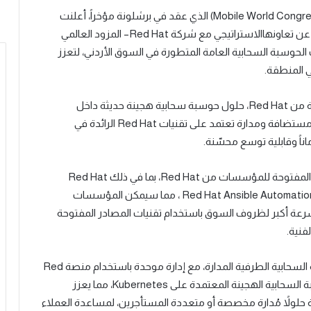
الذي عقد في برشلونة
مؤخراً، أعلنت
عن تعاون
ها
ال
استراتيجي مع شركة
Red Hat
–
المزود العالمي
لحوسبة السحابية العامة المتطورة في السوق الأردني،
لتعزز
ي المنطقة
.
ة من
Red Hat
، حلول حوسبة سحابية هجينة حديثة داخل
مستضافة ومدارة تعتمد على تقنيات
Red Hat
الرائدة في
اناً وقابلية توسع محسّنة
.
 المفتوحة للمؤسسات من
Red Hat
، بما في ذلك
Red Hat
Red Hat Ansible Automatio
، مما سيمكن
المؤسسات
رعة أكبر لظروف السوق باستخدام تقنيات المصادر المفتوحة
فنية
.
لسحابية الطرفية المدارة، مع إدارة موحدة باستخدام منصة
Red
ة السحابية الهجينة المعتمدة على
Kubernetes
، مما يعزز
حلولاً مُدارة مخصصة أو متعددة المستأجرين، لمساعدة العملاء