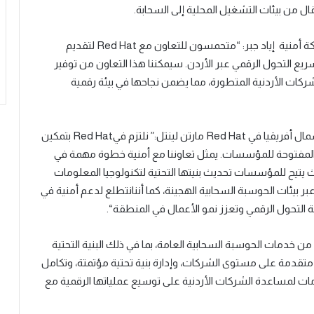
ل من بيئات التشغيل المحلية إلى السحابة
.
ة
أمنية إياد جبر: “متحمسون للتعاون مع
Red Hat
لتقديم
ع التحول الرقمي عبر الأردن. سيمكننا هذا التعاون من توفير
لشركات الأردنية المتطورة، مما يضمن نجاحها في بيئة رقمية
ال أفريقيا في
Red Hat
مارتن لينتل
:” نلتزم
في
Red Hat
بتمكين
ر المفتوحة للمؤسسات. يمثل تعاوننا مع أمنية خطوة مهمة في
 يتيح للمؤسسات تحديث بنيتها التحتية لتكنولوجيا المعلومات
ر بيئات الحوسبة السحابية الهجينة
، كما أننا
نتطلع لدعم أمنية في
ة التحول الرقمي وتعزز نمو الأعمال في المنطقة
“.
خدمات الحوسبة السحابية العامة، بما في ذلك البنية التحتية
 متقدمة على مستوى
الشركات
، وإدارة بنية تحتية مؤتمتة، وتكامل
ات لمساعدة الشركات الأردنية على توسيع عملياتها الرقمية مع