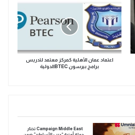
اعتماد عمان الأهلية كمركز معتمد لتدريس
برامج بيرسون BTECالدولية
Campaign Middle East تختار
حملة أمنية “درب الأساطير” ضمن