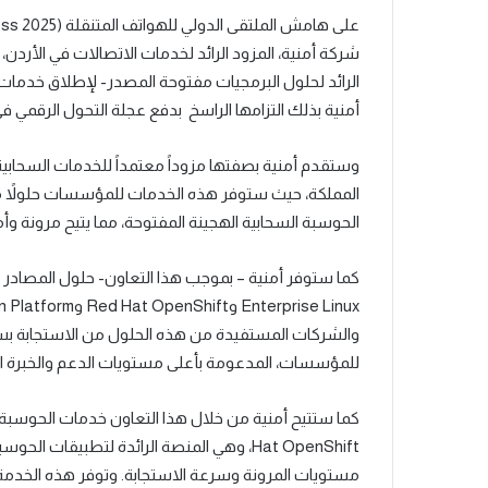
على هامش
الملتقى الدولي للهواتف المتنقلة
(Mobile World Congress 2025)
شركة أمنية، المزود الرائد لخدمات الاتصالات في الأردن، 
الرائد
لحلول البرمجيات مفتوحة المصدر-
لإطلاق خدمات ا
أمنية
بذلك التزامها الراسخ بدفع عجلة التحول الرقمي ف
و
ستقدم أمنية
بصفتها مزوداً معتمداً للخدمات السحابي
المملكة، حيث ستوفر هذه الخدمات للمؤسسات حلولاً 
الحوسبة السحابية الهجينة المفتوحة، مما يتيح مرونة وأم
كما
ستوفر أمنية
– بموجب هذا التعاون-
حلول المصادر
Enterprise Linux
و
Red Hat OpenShift
و
n Platform
والشركات المستفيدة من هذه الحلول من الاستجابة بس
للمؤسسات، المدعومة بأعلى مستويات الدعم والخبرة ال
كما ستتيح أمنية من خلال هذا التعاون خدمات الحوسبة ا
Hat OpenShift
، وهي المنصة الرائدة لتطبيقات الحوسب
مستويات المرونة وسرعة الاستجابة. وتوفر هذه الخدمة 