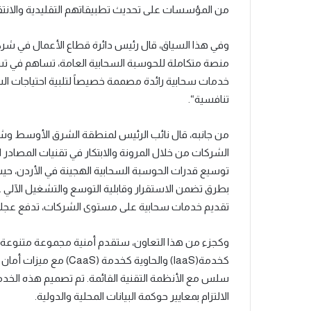
من المؤسسات على تحديث تطبيقاتهم التقليدية والانتقا
وفي هذا السياق، قال رئيس
دائرة
قطاع الأعمال في
شرك
منصة متكاملة للحوسبة السحابية العامة، تساهم في تسري
خدمات سحابية رائدة مصممة خصيص
اً
لتلبية احتياجات ا
تنافسية
“.
من جانبه، قال
نائب الرئيس لمنطقة الشرق الأوسط وشم
الشركات من خلال المرونة والابتكار في تقنيات المصاد
توسيع قدرات الحوسبة السحابية الهجينة في الأردن، حيث
بطرق تضمن الاستقرار وقابلية التوسع والتشغيل الآلي عب
تقديم خدمات سحابية على مستوى
الشركات
، تدفع عجل
وكجزء من هذا التعاون، ستقدم أمنية مجموعة متنوعة من 
كخدمة
(IaaS)
والحاوي
ة
كخدمة
(CaaS)
مع ميزات أمان
سلس مع الأنظمة التقنية القائمة. تم تصميم هذه الخدم
الالتزام بمعايير حوكمة البيانات المحلية والدولية
.