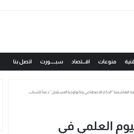
معات الأردنية في الكراتيه للطلاب ووصيفه البطولة للطالبات .. صور
نية
منوعات
اقـــتصاد
سبــــــورت
اتصل بنا
امعة الهاشمية “الذكاء الاصطناعي وتكنولوجيا المستقبل” دعماً للشباب
ليوم العلمي في