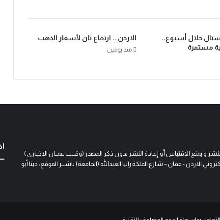
يستال خلال أسبوع..
الاردن .. ارتفاع ثان لأسعار الذهب
ية مستمرة
منذ يومين
اخ
و يمنع الاقتباس أو إعادة النشر بدون ذكر المصدر (وقـــت عمــان الاخباري )
 الاردن - عمان – شارع الملكة رانيا العبدالله (الجامعة) ناشـــر الموقع: دينا أبو
التطوير بواسطة الدعم المضاعف للتقنية