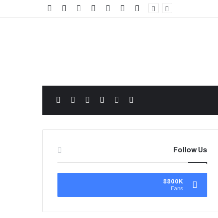
Follow Us
8800K
Fans