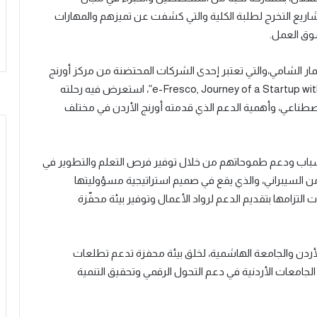
شاريع التخرج لطلبة الكلية والتي كشفت عن تميزهم والمهارات
سوق العمل.
 هذه الفعالية، قدم مؤسس شركة e-Fresco، عمار الشامي،والتي تعتبر إحدى الشركات المحتضنة من مركز أورنج
الرقمي، عرضاً تقديمياً بعنوان: “e-Fresco, Journey of a Startup with Orange AI Incubator”، استعرض فيه رحلته
لاصطناعي، وأهمية الدعم الذي قدمته أورنج الأردن في مختلف
لشباب ودعم طموحاتهم من خلال توفير فرص التعلم والتطوير في
أمن السيبراني، والذي يقع في صميم استراتيجية مسؤوليتها
لتزامها بتقديم الدعم لرواد الأعمال وتوفير بيئة محفّزة
 الأردن والجامعة الهاشمية، لخلق بيئة محفزة تدعم تطلعات
جامعات الأردنية في دعم التحول الرقمي وتحقيق التنمية