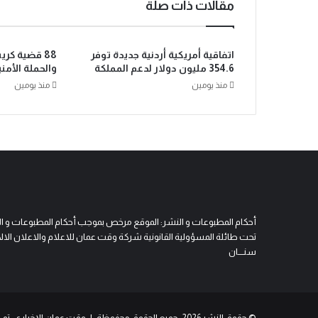
مقالات ذات صلة
اتفاقية أمريكية أردنية جديدة توفر
88 قضية كر
354.6 مليون دولار لدعم المملكة
والحملة الأمن
منذ يومين
منذ يومين
أحكام المطبوعات و النشر: الموقع مرخص بموجب أحكام المطبوعات و النشر 
تحت طائلة المسؤولية القانونية شركة وقت عمان للاعلام والاعلان الالكتروني
سنــــان
© حقوق النشر 2026، جميع الحقوق محفوظة | وقت عمان الإخباري
تم 