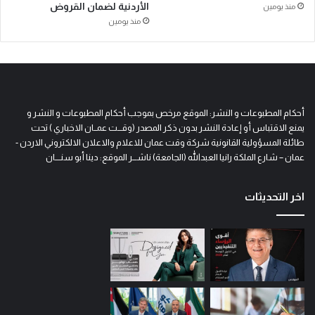
الأردنية لضمان القروض
منذ يومين
منذ يومين
أحكام المطبوعات و النشر: الموقع مرخص بموجب أحكام المطبوعات و النشر و
يمنع الاقتباس أو إعادة النشر بدون ذكر المصدر (وقـــت عمــان الاخباري ) تحت
طائلة المسؤولية القانونية شركة وقت عمان للاعلام والاعلان الالكتروني الاردن -
عمان – شارع الملكة رانيا العبدالله (الجامعة) ناشـــر الموقع: دينا أبو سنــــان
اخر التحديثات