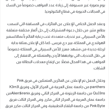
يوم بصورة غير مسبوقة، إلى زيادة عدد المواهب خصوصاً من النساء
في المجالات الحيوية في قطاع التكنولوجيا.
وعقد الحفل الختامي للإعلان عن الفائزات في المسابقة التي اتسمت
بطابع مثير، من خلال دعوة المشتركات إلى حل ألغاز مختلفة متعلقة
بالأمن السيبراني عبر تحديات متعددة، تحت رعاية القائم بأعمالالسفير
الهولندي في المملكة، بيير دي فريس. كما كان الإعلان بمثابة بداية
لرحلة جديدة من مشهد معزز للأمن السيبراني في المملكة خصوصاً
في ظل التحديات التي يواجهها الأردن والمتمثلة في الافتقار إلى
المواهب في هذا المجال فضلاً عن ارتفاع معدلات البطالة بين
الشابات.
وخلال الحفل تم الإعلان عن الفائزين المتمثلين في فريق Pink
panthers من جامعة عمان العربية في المركز الأول، وفريق K3rn3l
Qu33ns من جامعة الزيتونة في المركز الثاني، وفريق Alien$irenixمن
جامعة عمان العربية في المركز الثاني مكرر، وفي المركز الثالث فريق
Pink Byte من جامعة البلقاء التطبيقية، وفي المركز الثالث مكرر فريق