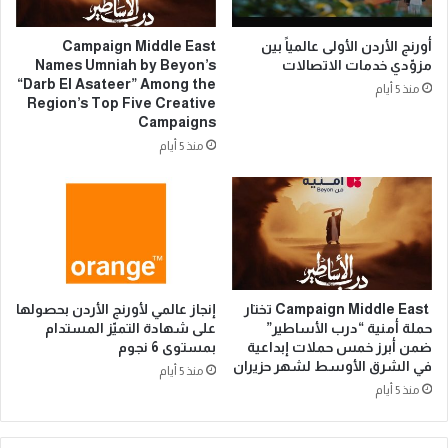
أورنج الأردن الأولى عالمياً بين
Campaign Middle East
مزوّدي خدمات الاتصالات
Names Umniah by Beyon’s
“Darb El Asateer” Among the
منذ 5 أيام
Region’s Top Five Creative
Campaigns
منذ 5 أيام
Campaign Middle East تختار
إنجاز عالمي لأورنج الأردن بحصولها
حملة أمنية “درب الأساطير”
على شهادة التميّز المستدام
ضمن أبرز خمس حملات إبداعية
بمستوى 6 نجوم
في الشرق الأوسط لشهر حزيران
منذ 5 أيام
منذ 5 أيام