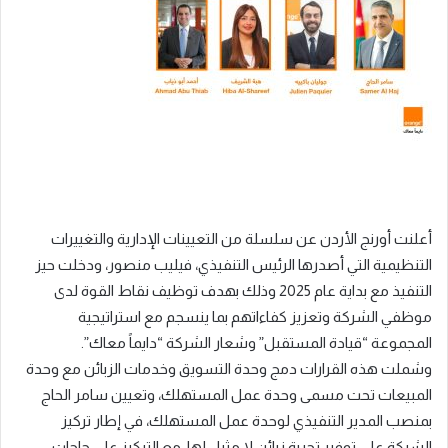
أعلنت أورنج الأردن عن سلسلة من التعيينات الإدارية والتغييرات
التنظيمية التي أصدرها الرئيس التنفيذي، فيليب منصور، ودخلت حيز
التنفيذ مع بداية عام 2025 وذلك بهدف توظيف نقاط القوة لدى
موظفي الشركة وتعزيز كفاءاتهم بما ينسجم مع استراتيجية
المجموعة “قيادة المستقبل” وشعار الشركة “دايماً معاك”.
وشملت هذه القرارات دمج وحدة التسويق وخدمات الزبائن مع وحدة
المبيعات تحت مسمى وحدة عمل المستهلك، وتعيين سامر الحاج
بمنصب المدير التنفيذي لوحدة عمل المستهلك، في إطار تركيز
الشركة على توفير تجربة زبائن لا مثيل لها، مع التركيز على حاجات