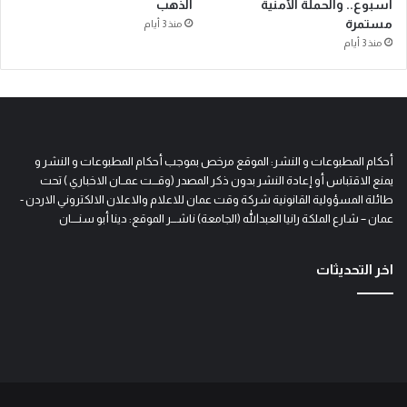
أسبوع.. والحملة الأمنية
الذهب
مستمرة
منذ 3 أيام
منذ 3 أيام
أحكام المطبوعات و النشر: الموقع مرخص بموجب أحكام المطبوعات و النشر و
يمنع الاقتباس أو إعادة النشر بدون ذكر المصدر (وقـــت عمــان الاخباري ) تحت
طائلة المسؤولية القانونية شركة وقت عمان للاعلام والاعلان الالكتروني الاردن -
عمان – شارع الملكة رانيا العبدالله (الجامعة) ناشـــر الموقع: دينا أبو سنــــان
اخر التحديثات