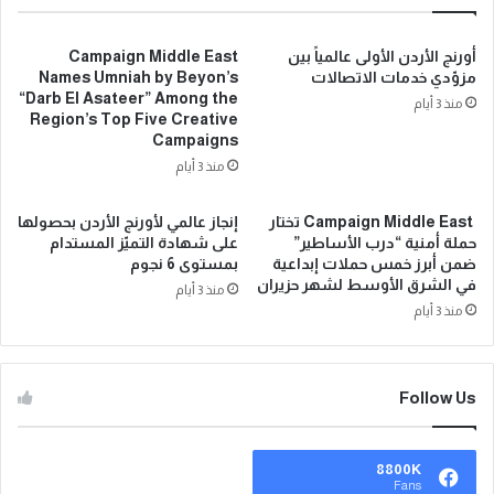
أورنج الأردن الأولى عالمياً بين
Campaign Middle East
مزوّدي خدمات الاتصالات
Names Umniah by Beyon’s
“Darb El Asateer” Among the
منذ 3 أيام
Region’s Top Five Creative
Campaigns
منذ 3 أيام
Campaign Middle East تختار
إنجاز عالمي لأورنج الأردن بحصولها
حملة أمنية “درب الأساطير”
على شهادة التميّز المستدام
ضمن أبرز خمس حملات إبداعية
بمستوى 6 نجوم
في الشرق الأوسط لشهر حزيران
منذ 3 أيام
منذ 3 أيام
Follow Us
8800K
Fans