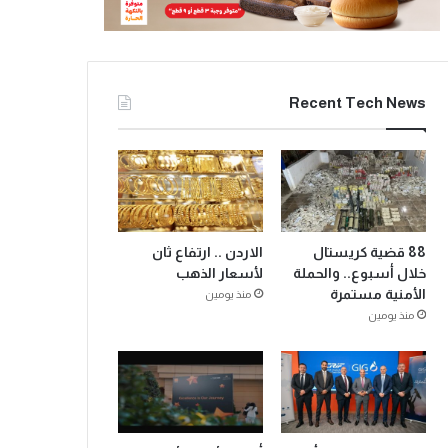
Recent Tech News
88 قضية كريستال
الاردن .. ارتفاع ثان
خلال أسبوع.. والحملة
لأسعار الذهب
الأمنية مستمرة
منذ يومين
منذ يومين