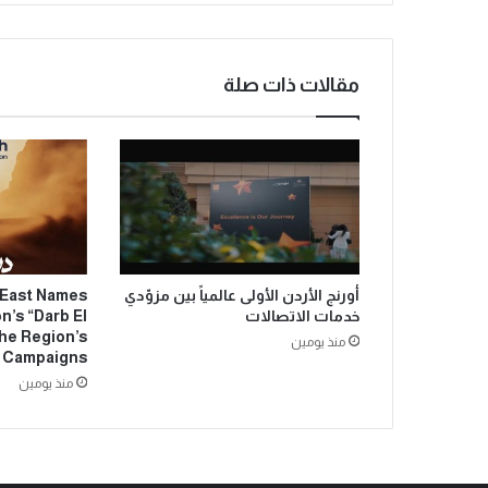
مقالات ذات صلة
أورنج الأردن الأولى عالمياً بين مزوّدي
 East Names
خدمات الاتصالات
n’s “Darb El
he Region’s
منذ يومين
e Campaigns
منذ يومين