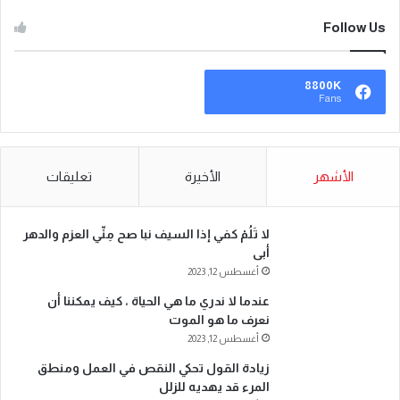
Follow Us
8800K
Fans
الأشهر
الأخيرة
تعليقات
لا تَلُمْ كفي إذا السيف نبا صح مِنِّي العزم والدهر
أبى
أغسطس 12, 2023
عندما لا ندري ما هي الحياة ، كيف يمكننا أن
نعرف ما هو الموت
أغسطس 12, 2023
زيادة القول تحكي النقص في العمل ومنطق
المرء قد يهديه للزلل