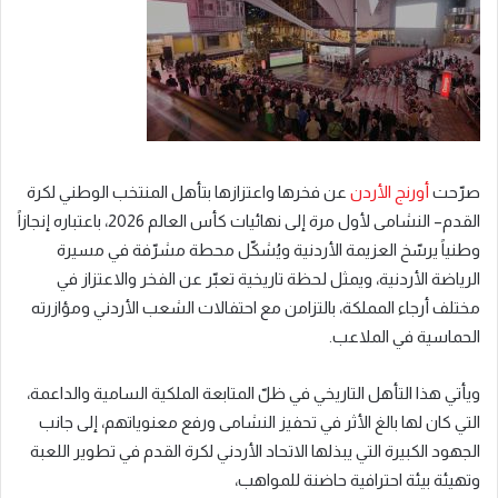
صرّحت
أورنج
الأردن
عن فخرها واعتزازها بتأهل المنتخب الوطني
لكرة
القدم
– النشامى
لأول مرة
إلى نهائيات كأس العالم 2026، باعتباره إنجاز
اً
وطنياً
يرسّخ العزيمة الأردنية ويُشكّل محطة مشرّفة في مسيرة
الرياضة الأردنية، ويمثل لحظة تاريخية تعبّر عن الفخر والاعتزاز في
مختلف أرجاء المملكة، بالتزامن مع احتفالات الشعب الأردني ومؤازرته
الحماسية في الملاعب
.
ويأتي هذا التأهل التاريخي في ظلّ المتابعة الملكية السامية والداعمة،
التي كان لها بالغ الأثر في تحفيز النشامى ورفع معنوياتهم، إلى جانب
الجهود الكبيرة التي يبذلها الاتحاد الأردني لكرة القدم في تطوير اللعبة
وتهيئة بيئة احترافية حاضنة للمواهب،