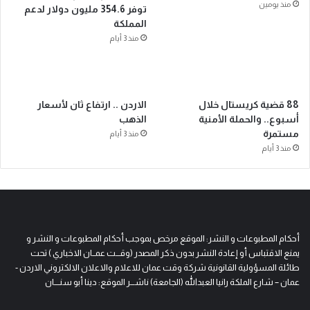
منذ يومين
توفر 354.6 مليون دولار لدعم
المملكة
منذ 3 أيام
88 قضية كريستال خلال
الاردن .. ارتفاع ثان لأسعار
أسبوع.. والحملة الأمنية
الذهب
مستمرة
منذ 3 أيام
منذ 3 أيام
أحكام المطبوعات و النشر: الموقع مرخص بموجب أحكام المطبوعات و النشر و
يمنع الاقتباس أو إعادة النشر بدون ذكر المصدر (وقـــت عمــان الاخباري ) تحت
طائلة المسؤولية القانونية شركة وقت عمان للاعلام والاعلان الالكتروني الاردن -
عمان – شارع الملكة رانيا العبدالله (الجامعة) ناشـــر الموقع: دينا أبو سنــــان