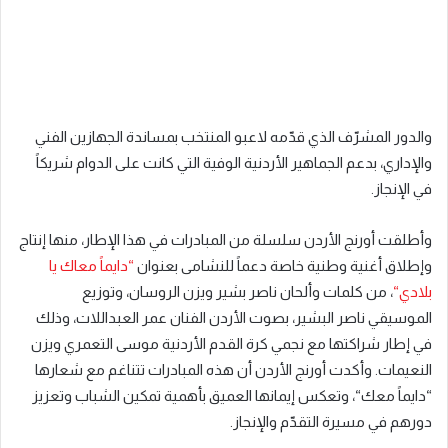
والدور المشرّف الذي قدّمه لاعبو المنتخب بمساندة الجهازين الفني
والإداري، بدعم الجماهير الأردنية الوفية التي كانت على الدوام شريك
اً
في الإنجاز
.
وأطلقت أورنج الأردن سلسلة من المبادرات في هذا الإطار، منها إنتاج
وإطلاق
أغنية وطنية خاصة دعماً للنشامى بعنوان
“
دايماً معاك يا
بلادي
“
، من كلمات وألحان
ناصر بشير ويزن الروسان
، وتوزيع
الموسيقي
ناصر البشير،
بصوت الأردن
الفنان عمر العبداللات، وذلك
في إطار شراكتها مع نجمي كرة القدم الأردنية موسى التعمري ويزن
النعيمات. وأكدت أورنج الأردن أن هذه المبادرات تتناغم مع شعارها
“
دايماً معك
“
، وتعكس إيمانها العميق بأهمية تمكين الشباب وتعزيز
دورهم في مسيرة التقدّم والإنجاز
.