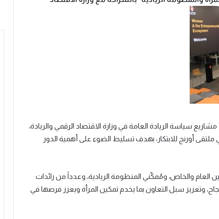
شاريع سياسة الريادة العامة في وزارة الاقتصاد الرقمي والريادة،
ي ملتقى أورنج للابتكار، بهدف تسليط الضوء على أهمية الدور
عام والخاص، ومُمكّني المنظومة الريادية، وعدداً من رائدات
ح، وتعزيز سبل التعاون بما يخدم تمكين المرأة ويعزز فرصها في