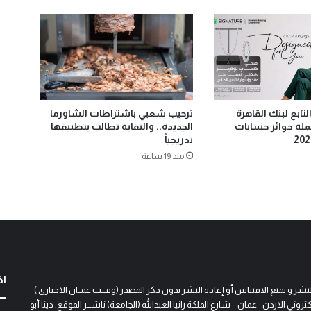
Signat” التابع لبنك القاهرة
ترحيب شعبي باشتراطات الشاورما
ملة جوائز حسابات
الجديدة.. والنقابة تطالب بتطبيقها
تدريجياً
منذ 19 ساعة
اخ
و يمنع الاقتباس أو إعادة النشر بدون ذكر المصدر (وقـــت عمــان الاخباري )
 الاردن - عمان – شارع الملكة رانيا العبدالله (الجامعة) ناشـــر الموقع: دينا أبو