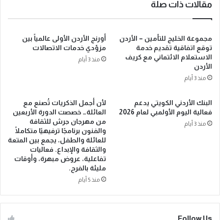
مقالات ذات صلة
مجموعة الخليج للتأمين – الأردن
أورنج الأردن الأولى عالمياً بين
توقع اتفاقية تقديم خدمة
مزوّدي خدمات الاتصالات
الاستعلام الائتماني مع كريف
منذ 3 أيام
الأردن
منذ 3 أيام
البنك الأردني الكويتي يدعم
لأن أجمل الذكريات تُصنع مع
فعالية اليوم الأولمبي لعام 2026
العائلة… خصصت الدورة الأربعين
من مهرجان جرش للثقافة
منذ 3 أيام
والفنون برنامجًا ترفيهيًا متكاملًا
للعائلة والطفل، يجمع بين المتعة
والثقافة والإبداع. فعاليات
تفاعلية، عروض مبهرة، وأوقات
مليئة بالفرح.
منذ 5 أيام
Follow Us