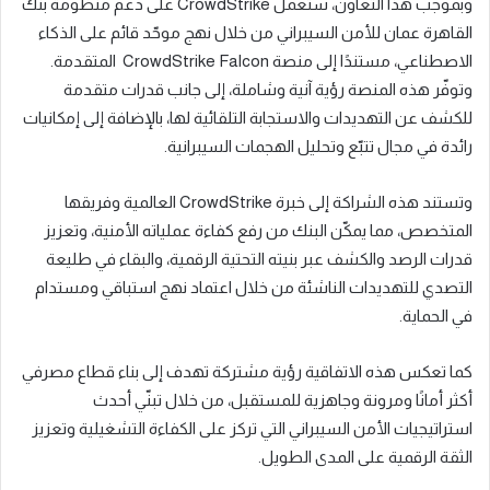
وبموجب هذا التعاون، ستعمل CrowdStrike على دعم منظومة بنك
القاهرة عمان للأمن السيبراني من خلال نهج موحّد قائم على الذكاء
الاصطناعي، مستندًا إلى منصة CrowdStrike Falcon المتقدمة.
وتوفّر هذه المنصة رؤية آنية وشاملة، إلى جانب قدرات متقدمة
للكشف عن التهديدات والاستجابة التلقائية لها، بالإضافة إلى إمكانيات
رائدة في مجال تتبّع وتحليل الهجمات السيبرانية.
وتستند هذه الشراكة إلى خبرة CrowdStrike العالمية وفريقها
المتخصص، مما يمكّن البنك من رفع كفاءة عملياته الأمنية، وتعزيز
قدرات الرصد والكشف عبر بنيته التحتية الرقمية، والبقاء في طليعة
التصدي للتهديدات الناشئة من خلال اعتماد نهج استباقي ومستدام
في الحماية.
كما تعكس هذه الاتفاقية رؤية مشتركة تهدف إلى بناء قطاع مصرفي
أكثر أمانًا ومرونة وجاهزية للمستقبل، من خلال تبنّي أحدث
استراتيجيات الأمن السيبراني التي تركز على الكفاءة التشغيلية وتعزيز
الثقة الرقمية على المدى الطويل.