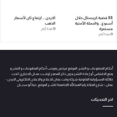
88 قضية كريستال خلال
الاردن .. ارتفاع ثان لأسعار
أسبوع.. والحملة الأمنية
الذهب
مستمرة
منذ 3 أيام
منذ 3 أيام
أحكام المطبوعات و النشر: الموقع مرخص بموجب أحكام المطبوعات و النشر و
يمنع الاقتباس أو إعادة النشر بدون ذكر المصدر (وقـــت عمــان الاخباري ) تحت
طائلة المسؤولية القانونية شركة وقت عمان للاعلام والاعلان الالكتروني الاردن -
عمان – شارع الملكة رانيا العبدالله (الجامعة) ناشـــر الموقع: دينا أبو سنــــان
اخر التحديثات