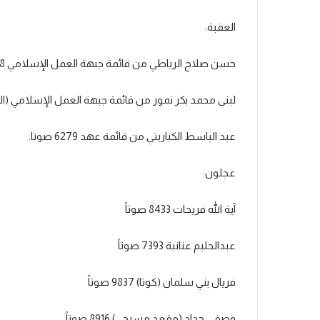
العقبة:
حسن صلاح الرياطي من قائمة جبهة العمل الإسلامي 6738 صوتا
لبنى محمد بكر نمور من قائمة جبهة العمل الإسلامي (الكوتا) بع
عبد الباسط الكباريتي من قائمة عهد 6279 صوتا.
عجلون:
آية الله فريحات 8433 صوتاً
عبدالحليم عنانبة 7393 صوتاً
فريال بني سلمان (كوتا) 9837 صوتاً
وصفي حداد (مقعد مسيحي) 8916 صوتاً.