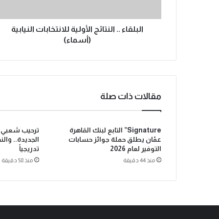
البلقاء .. النتائج الأولية للانتخابات النيابية
(أسماء)
مقالات ذات صلة
Signature” التابع لبنك القاهرة
ترحيب شعبي ب
عمّان يطلق حملة جوائز حسابات
الجديدة.. وال
التوفير لعام 2026
تدريجياً
منذ 44 دقيقة
منذ 58 دقيقة