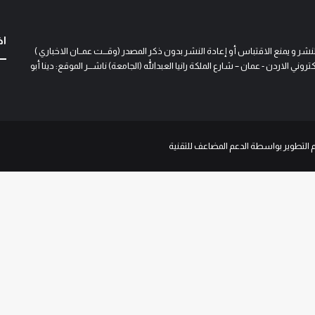
اخ
و يمنع الاقتباس أو إعادة النشر بدون ذكر المصدر (وقـــت عمــان الاخباري )
 الاردن - عمان – شارع الملكة رانيا العبدالله (الجامعة) ناشـــر الموقع: دينا أبو
م التطوير بواسطة الدعم المضاعف للتقنية