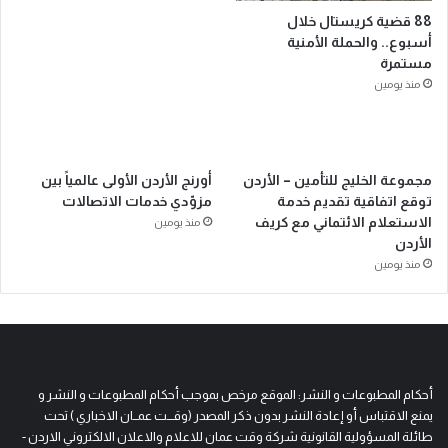
88 قضية كريستال خلال
أسبوع.. والحملة الأمنية
مستمرة
منذ يومين
مجموعة الخليج للتأمين – الأردن
أورنج الأردن الأولى عالمياً بين
توقع اتفاقية تقديم خدمة
مزوّدي خدمات الاتصالات
الاستعلام الائتماني مع كريف
منذ يومين
الأردن
منذ يومين
أحكام المطبوعات و النشر: الموقع مرخص بموجب أحكام المطبوعات و النشر و
يمنع الاقتباس أو إعادة النشر بدون ذكر المصدر (وقـــت عمــان الاخباري ) تحت
طائلة المسؤولية القانونية شركة وقت عمان للاعلام والاعلان الالكتروني الاردن -