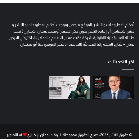
أحكام المطبوعات و النشر: الموقع مرخص بموجب أحكام المطبوعات و النشر و
يمنع الاقتباس أو إعادة النشر بدون ذكر المصدر (وقـــت عمــان الاخباري ) تحت
طائلة المسؤولية القانونية شركة وقت عمان للاعلام والاعلان الالكتروني الاردن -
عمان – شارع الملكة رانيا العبدالله (الجامعة) ناشـــر الموقع: دينا أبو سنــــان
اخر التحديثات
© حقوق النشر 2026، جميع الحقوق محفوظة | وقت عمان الإخباري
تم التطوير