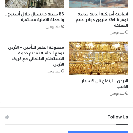
اتفاقية أمريكية أردنية جديدة
88 قضية كريستال خلال أسبوع..
توفر 354.6 مليون دولار لدعم
والحملة الأمنية مستمرة
المملكة
منذ يومين
منذ يومين
مجموعة الخليج للتأمين – الأردن
توقع اتفاقية تقديم خدمة
الاستعلام الائتماني مع كريف
الأردن
منذ يومين
الاردن .. ارتفاع ثان لأسعار
الذهب
منذ يومين
Follow Us