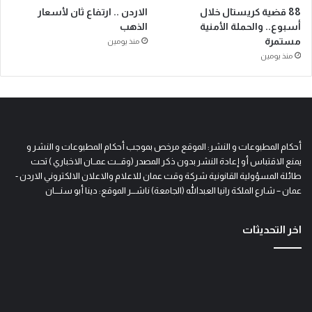
88 قضية كريستال خلال
الاردن .. ارتفاع ثان لأسعار
أسبوع.. والحملة الأمنية
الذهب
مستمرة
منذ يومين
منذ يومين
أحكام المطبوعات و النشر: الموقع مرخص بموجب أحكام المطبوعات و النشر و
يمنع الاقتباس أو إعادة النشر بدون ذكر المصدر (وقـــت عمــان الاخباري ) تحت
طائلة المسؤولية القانونية شركة وقت عمان للاعلام والاعلان الالكتروني الاردن -
عمان – شارع الملكة رانيا العبدالله (الجامعة) ناشـــر الموقع: دينا أبو سنــــان
اخر التحديثات