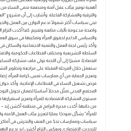
أهمية توفير بيئات عمل آمنة ومنصفة تحمي النساء من 
والترقية والمشاركة الفاعلة. وأشارت إلى أن مشروع “الع
تبني سياسات أكثر شمولًا تدعم التوازن بين العمل والحي
واضحة مدعومة بآليات متابعة وتقييم. كما أكدت التزام ا
والسياسي الداعم لحقوق المرأة وتمكينها في سوق العمل، 
وأكد رئيس لجنة العمل والتنمية الاجتماعية والسكان في 
السلطة التشريعية ومختلف القطاعات الحكومية والاقت
اقتصاديًا، مشيرًا إلى أن اللجنة تولي ملف مشاركة النساء 
ستعمل خلال المرحلة المقبلة على مراجعة وتطوير التشر
وتعزيز الحماية من أي ممارسات تمس كرامة المرأة، إضاف
فرص تشغيل النساء في القطاعات الإنتاجية. وأكد حوا
المجتمع المدني تمثّل مدخلًا أساسيًا لضمان تحويل الت
مستوى المشاركة الاقتصادية للمرأة وتعزيز استقرارها
من جانبها، أكدت مديرة البرامج في منظمة أكشن إيد – ا
للمرأة” يشكّل نموذجًا عمليًا لتعزيز بيئات العمل الآمن
سياسات وممارسات تحدّ من العنف والتحرش في أماكن ا
للتحديث الاقتصادي ويعكس التزام أكشن إيد بدعم النهج ا