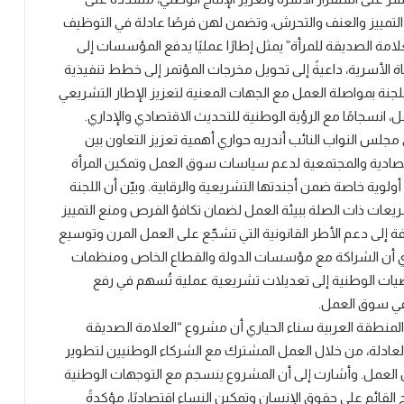
التمييز والعنف والتحرش، وتضمن لهن فرصًا عادلة في التوظيف
لامة الصديقة للمرأة” يمثل إطارًا عمليًا يدفع المؤسسات إلى
اة الأسرية، داعيةً إلى تحويل مخرجات المؤتمر إلى خطط تنفيذية
للجنة بمواصلة العمل مع الجهات المعنية لتعزيز الإطار التشريعي
انسجامًا مع الرؤية الوطنية للتحديث الاقتصادي والإداري.
مجلس النواب النائب أندريه حواري أهمية تعزيز التعاون بين
صادية والمجتمعية لدعم سياسات سوق العمل وتمكين المرأة
أولوية خاصة ضمن أجندتها التشريعية والرقابية. وبيّن أن اللجنة
يعات ذات الصلة ببيئة العمل لضمان تكافؤ الفرص ومنع التمييز
ة إلى دعم الأطر القانونية التي تشجّع على العمل المرن وتوسيع
ري أن الشراكة مع مؤسسات الدولة والقطاع الخاص ومنظمات
وصيات الوطنية إلى تعديلات تشريعية عملية تُسهم في رفع
 في سوق العمل.
لمنطقة العربية سناء الحياري أن مشروع “العلامة الصديقة
ة والعادلة، من خلال العمل المشترك مع الشركاء الوطنيين لتطوير
لعمل. وأشارت إلى أن المشروع ينسجم مع التوجهات الوطنية
لقائم على حقوق الإنسان وتمكين النساء اقتصاديًا، مؤكدةً