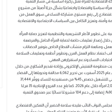
كة الاقتصادية للمرأة تمثّل ركيزة أساسية في مسار التنمية
مرأة سياسيًا واقتصاديًا واجتماعيًا يشكّل جزءًا أصيلًا من مشروع
الاقتصادي إلى رفع مستوى مشاركة النساء في سوق العمل من
ة وآمنة، وتعزيز التكامل بين السياسات الاجتماعية والاقتصادية
ة على تطوير الأطر التشريعية والتنظيمية لتعزيز حماية المرأة
لال إصدار تعليمات خاصة لحماية المرأة الحامل والمرضعة
وفق أحكام المادة (69) من قانون العمل، ومتابعة التزام منشآت القطاع الخاص بتوفير الحضانات
 بدائلها المعتمدة تنفيذًا للمادة (72)، إلى جانب اعتماد نظام العمل المرن وتطوير أنظمة وتعليمات السلامة
احتياجات النساء وتدعم استقرارهن المهني.
 تحديث منظومة التفتيش الإلكتروني وإتاحة تقديم الشكاوى من خلال
منصة “حماية”، حيث تم تنفيذ 31,069 زيارة تفتيشية خلال عام 2025 أسفرت عن تحرير 6,062 مخالفة وتحويلها إلى القضاء.
وعلى صعيد التمكين الاقتصادي، أوضح أن البرنامج الوطني للتشغيل خصص 45% من مستفيديه للنساء، ووفّر 31,444
عقد عمل مدعوم للإناث، ومن المتوقع تشغيل نحو 2,000 امرأة خلال عام 2026. كما بلغ عدد الفروع الإنتاجية 35 فرعًا
شغّلت 9,326 عاملة بنسبة مشاركة نسائية وصلت إلى 90%، إضافة إلى دعم 184 مشروعًا نسائيًا عبر صندوق التنمية
جلس النواب النائب فليحة سلامة الخضير أن التمكين الاقتصادي
على استقرار الأسرة وتعزيز الإنتاج الوطني، مشددةً على