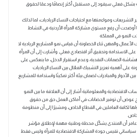
 بشكل فعلي سيقود إلى مستقبل أكثر إنصافًا ودعمًا لحقوق
لتشريعات ومواءمتها مع احتياجات النساء الرياديات، لما لذلك
ما أوضحت أن رفع مستوى مشاركة المرأة الأردنية في النشاط
ت النمو في المملكة
الأعمال والمهن ثناء الخصاونة أن قياس نمو المشاريع الريادية لا
لى الاستدامة وتحقيق أثر اقتصادي فعلي. وأشارت إلى أن المرأة
 وهشاشة الضمانات النقدية، وعدم استقرار الدخل، ما ينعكس على
على أهمية تعزيز التشبيك الفعّال بين النساء الرياديات
الأدوار والمبادرات لضمان بيئة أكثر تمكينًا واستدامة للمشاريع
ت الاقتصادية والمعلوماتية أشار إلى أن العلاقة ما بين النمو
 عوض أن توفير الحضانات في أماكن العمل حق من حقوق
ولها لكافة العاملين في القطاع الخاص، ومشيرًا إلى أن منظومة
خاص.
بني عامر أن المنتدى يشكّل محطة وطنية مهمة لإطلاق مؤشر
حليل سياساتي تقيس جودة المشاركة الاقتصادية للمرأة وليس فقط