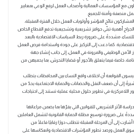
عاون مع المؤسسات العمالية وأصحاب العمل لرفع الوعي بمعايير
عمل منصفة وآمنة للجميع.
شاركون نتائج المؤشر وأولويات العمل خلال الفترة المقبلة،
جراح أهمية تبنّي حوافز تشريعية وتشجيعية تدفع القطاع الخاص
ة للنساء، مشددةً على ضرورة ربط السياسات الاقتصادية بالبعد
اقتصادية. كما دعت إلى التركيز على جودة واستدامة فرص العمل
لأمن الوظيفي والمرونة في العمل، إلى جانب إنشاء جهة
ة، خاصة فيما يتعلق بالأجور أو قضايا التحرش، بما يحميهن من
ون القوابعة أن اختلاف واقع النساء بين المحافظات يتطلب
رةً إلى أن ضعف النقل والحضانات والحماية الاجتماعية يحدّ من
للامركزية في تطوير حلول محلية عملية تستند إلى احتياجات
ة الأثر التشريعي للقوانين التي يقرّها بما يضمن مراعاتها
ً على ضرورة توسيع مظلة الحماية القانونية لتشمل العاملين
ت إلى أن المرحلة المقبلة تتطلب دورًا رقابيًا فاعلًا من
 سوق العمل ورصد تطور المؤشرات الاقتصادية وانعكاسها على