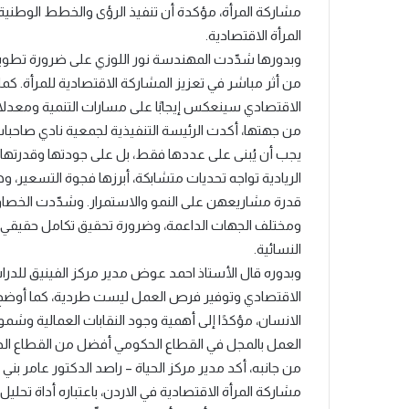
مشاركة المرأة، مؤكدة أن تنفيذ الرؤى والخطط الوطنية
المرأة الاقتصادية.
وبدورها شدّدت المهندسة نور اللوزي على ضرورة تطوير ا
من أثر مباشر في تعزيز المشاركة الاقتصادية للمرأة. ك
الاقتصادي سينعكس إيجابًا على مسارات التنمية ومعدلا
من جهتها، أكدت الرئيسة التنفيذية لجمعية نادي صاحبات 
يجب أن يُبنى على عددها فقط، بل على جودتها وقدرتها ع
الريادية تواجه تحديات متشابكة، أبرزها فجوة التسعير،
قدرة مشاريعهن على النمو والاستمرار. وشدّدت الخصاونة 
ومختلف الجهات الداعمة، وضرورة تحقيق تكامل حقيقي بين 
النسائية.
وبدوره قال الأستاذ احمد عوض مدير مركز الفينيق للدراسا
الاقتصادي وتوفير فرص العمل ليست طردية، كما أوضح
الانسان، مؤكدًا إلى أهمية وجود النقابات العمالية وشم
العمل بالمجل في القطاع الحكومي أفضل من القطاع ال
من جانبه، أكد مدير مركز الحياة – راصد الدكتور عامر 
مشاركة المرأة الاقتصادية في الاردن، باعتباره أداة ت