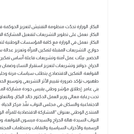
البكار: الوزارة تحدّث منظومة التفتيش لتعزيز الحوكمة
البكار: نعمل على تطوير التشريعات لتفعيل المشاركة الا
البكار: نعمل في الوزارة مع كافة المؤسسات الوطنية لتعز
حواري: التشريعات المقبلة لتمكين المرأة وتعزيز عدالة
الخضير: بيئات عمل آمنة وتشريعات فاعلة أساس تمكين 
الجراح: حوافز وتشريعات لتعزيز استقرار النساء وضمان ب
القوابعة: التمكين الاقتصادي يتطلب سياسات مرنة وحلول
طهبوب تؤكد ضرورة تقييم الأثر التشريعي وتوسيع الحم
بني عامر: إطلاق مؤشر وطني يقيس جودة مشاركة المرأة
تحت رعاية معالي وزير العمل الدكتور خالد البكار، وبالتع
الاجتماعية والسكان في مجلس النواب، نفّذ مركز الحياة 
المنتدى الوطني بعنوان “المشاركة الاقتصادية للمرأة
النواب السيدة هالة الجراح والسيدة ميسون القوابعة، 
الرسمية والأحزاب السياسية والنقابات ومنظمات المجتمع 