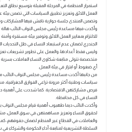
استمرار المنظمة في المرحلة المقبلة بتوسيع نطاق الت
العمل اللائق وتعزيز تطبيق السياسات التي تضمن بيئة 
وتضمن المنتدى جلسة حوارية ناقش فيها المشاركات والم
وأكدت فيها مساعدة رئيس مجلس النواب النائب هالة ال
للالتزام بمعايير العمل اللائق وتوفير بيئة مستقرة وآمن
الجندري لضمان عدم استبعاد النساء في ظل التحديات ال
وليس فقط أعدادها، والعمل على تطوير تشريعات تعزز ا
متخصصة تتولى متابعة شكاوى النساء العاملات بسرية تام
أي ضغوط أو ابتزاز في بيئة العمل.
من جانبها أكدت مساعدة رئيس مجلس النواب النائب ميس
سياسات وطنية أكثر مرونة تراعي الفوارق الجغرافية، مشي
فرص مشاركتهن الاقتصادية. كما شددت على أهمية دور ا
النساء في كل محافظة.
وأكدت النائب ديما طهبوب أهمية قيام مجلس النواب بدراس
لحقوق النساء وتعزيز مساهمتهن في سوق العمل، مشددة
والعاملات في القطاع غير المنظم لضمان حقوقهم، كما أشار
السلطة التشريعية لمتابعة أداء الحكومة والشركاء في