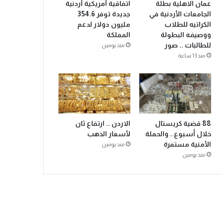
عمان الاهلية بطلة
اتفاقية أمريكية أردنية
الجامعات الأردنية في
جديدة توفر 354.6
الكراتيه للطلاب
مليون دولار لدعم
ووصيفه البطولة
المملكة
للطالبات .. صور
منذ يومين
منذ 13 ساعة
88 قضية كريستال
الاردن .. ارتفاع ثان
خلال أسبوع.. والحملة
لأسعار الذهب
الأمنية مستمرة
منذ يومين
منذ يومين