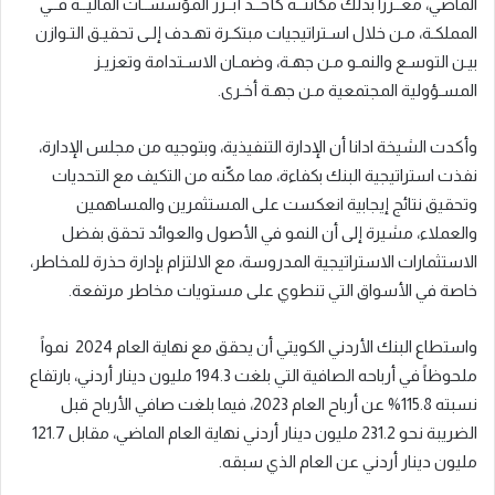
الماضي
، معــززاً بذلك مكانتــه كأحــد أبــرز المؤسســات الماليــة فــي
المملكـة، مـن خلال اسـتراتيجيات مبتكـرة تهـدف إلـى تحقيـق التـوازن
بيـن التوسـع والنمـو مـن جهـة، وضمـان الاسـتدامة وتعزيـز
المسـؤولية المجتمعية مـن جهـة أخـرى.
وأكدت الشيخة
ا
دانا أن الإدارة التنفيذية، وبتوجيه من مجلس الإدارة،
نفذت استراتيجية البنك بكفاءة، مما مكّنه من التكيف مع التحديات
وتحقيق نتائج إيجابية انعكست على المستثمرين والمساهمين
والعملاء، مشيرة إلى أن النمو في الأصول والعوائد تحقق بفضل
الاستثمارات الاستراتيجية المدروسة، مع الالتزام بإدارة حذرة للمخاطر،
خاصة في الأسواق التي تنطوي على مستويات مخاطر مرتفعة
.
واستطاع البنك الأردني الكويتي أن يحقق مع نهاية العام
2024
نمواً
ملحوظاً في أرباحه الصافية التي بلغت 194.3 مليون دينار
أردني
، بارتفاع
نسبته 115.8% عن أرباح العام
2023، فيما بلغت صافي الأرباح قبل
الضريبة نحو 231.2 مليون دينار
أردني
نهاية العام الماضي، مقابل
121.7
مليون دينار
أردني
عن العام الذي سبقه.