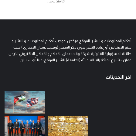
منذ يومين
أحكام المطبوعات و النشر: الموقع مرخص بموجب أحكام المطبوعات و النشر و
يمنع الاقتباس أو إعادة النشر بدون ذكر المصدر (وقـــت عمــان الاخباري ) تحت
طائلة المسؤولية القانونية شركة وقت عمان للاعلام والاعلان الالكتروني الاردن -
عمان – شارع الملكة رانيا العبدالله (الجامعة) ناشـــر الموقع: دينا أبو سنــــان
اخر التحديثات