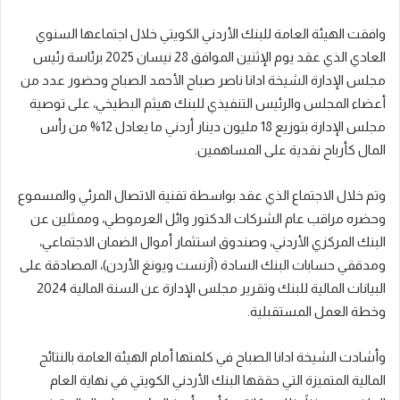
وافقت الهيئة العامة للبنك الأردني الكويتي خلال اجتماعها السنوي
العادي الذي عقد يوم الإثنين الموافق 28 نيسان 2025 برئاسة
رئيس
مجلس الإدارة الشيخة ادانا ناصر صباح الأحمد الصباح وحضور عدد من
أعضاء المجلس والرئيس التنفيذي للبنك هيثم البطيخي، على
توصية
مجلس الإدارة بتوزيع
18
مليون دينار
أردني
ما يعادل 12% من رأس
المال
كأرباح
نق
دية
على المساهمين
.
وتم خلال الاجتماع الذي عقد بواسطة تقنية الاتصال المرئي
والمسموع
و
حضره
مراقب عام الشركات الدكتور وائل العرموطي، وممثلين عن
البنك المركزي الأردني، وصندوق استثمار أموال الضمان الاجتماعي،
ومدققي حسابات البنك السادة
(آرنست ويونغ الأردن)،
المصادقة على
البيانات المالية للبنك وتقرير مجلس الإدارة عن السنة المالية 202
4
وخطة العمل المستقبلية.
وأشادت الشيخة ادانا الصباح في كلمتها أمام الهيئة العامة بالنتائج
المالية المتميزة التي حققها البنك الأردني الكويتي في نهاية العام