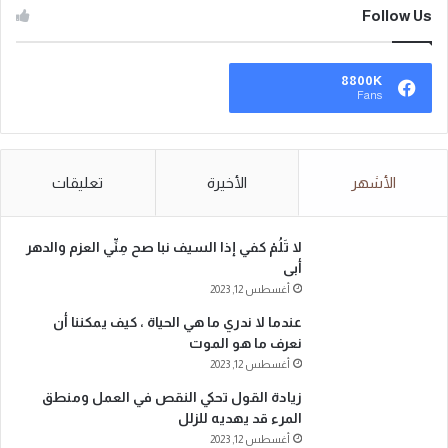
Follow Us
8800K
Fans
الأشهر
الأخيرة
تعليقات
لا تَلُمْ كفي إذا السيف نبا صح مِنِّي العزم والدهر
أبى
أغسطس 12, 2023
عندما لا ندري ما هي الحياة ، كيف يمكننا أن
نعرف ما هو الموت
أغسطس 12, 2023
زيادة القول تحكي النقص في العمل ومنطق
المرء قد يهديه للزلل
أغسطس 12, 2023