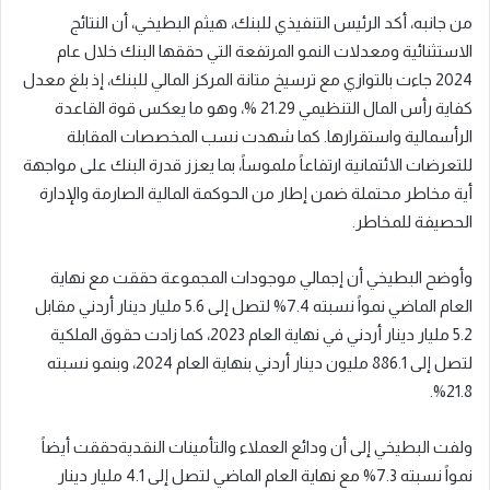
من جانبه، أكد الرئيس التنفيذي للبنك، هيثم البطيخي، أن النتائج
الاستثنائية ومعدلات النمو المرتفعة التي حققها البنك خلال عام
2024 جاءت بالتوازي مع ترسيخ متانة المركز المالي للبنك، إذ بلغ معدل
كفاية رأس المال التنظيمي
21.29
%، وهو ما يعكس قوة القاعدة
الرأسمالية
واستقرارها. كما شهدت نسب المخصصات المقابلة
للتعرضات الائتمانية ارتفاعاً ملموساً، بما يعزز قدرة البنك على مواجهة
أية مخاطر محتملة ضمن إطار من الحوكمة المالية الصارمة والإدارة
الحصيفة للمخاطر.
وأوضح البطيخي أن إجمالي موجودات المجموعة حققت مع نهاية
العام الماضي نمواً نسبته 7.4% لتصل إلى 5.6 مليار دينار
أردني
مقابل
5.2 مليار دينار
أردني
في نهاية العام 2023،
كما
زادت حقوق الملكية
لتصل إلى 886.1 مليون دينار
أردني
بنهاية
ال
عام 2024، وبنمو نسبته
.
%
21.8
ولفت البطيخي إلى أن
ودائع
العملاء
والتأمينات النقدية
حققت أيضاً
نمواً نسبته 7.3%
مع نهاية العام الماضي
لتصل إلى 4.1 مليار دينار