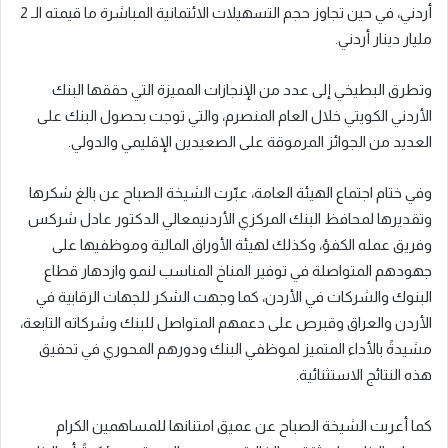
أردني، في حين
تجاوز حجم
التسهيلات الائتمانية
المباشرة
ما قيمته الـ
2
مليار دينار أردني.
وتطرق
البطيخي
إلى عدد من
الإنجازات ال
مميزة
التي حققها البنك
الأردني الكويتي خلال العام المنصرم، والتي
توجت بحصول
البنك
على
العديد من الجوائز المرموقة على الصعيدين الإقليمي والدولي
.
وفي ختام اجتماع الهيئة العامة، عبّرت الشيخة الصباح عن
بالغ
شكرها
وتقديرها لمحافظ البنك المركزي الأردني
معالي
الدكتور عادل شركس
وفريق عمله الكفؤ، وكذلك لهيئة الأوراق المالية وموظفيها على
جهودهم المتواصلة في توفير المناخ المناسب لنمو وازدهار قطاع
البنوك والشركات في الأردن،
كما وجهت الشكر للجهات الرقابية في
الأردن والعراق وقبرص على دعمهم المتواصل للبنك وشركاته التابعة،
مشيدةً بالأداء المتميز لموظفي البنك ودورهم المحوري في تحقيق
هذه النتائج الاستثنائية
.
كما أعربت الشيخة الصباح عن عميق امتنانها للمساهمين الكرام