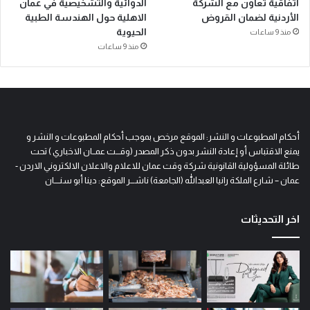
اتفاقية تعاون مع الشركة
الدوائية والتشخيصية في عمان
الأردنية لضمان القروض
الاهلية حول الهندسة الطبية
الحيوية
منذ 9 ساعات
منذ 9 ساعات
أحكام المطبوعات و النشر: الموقع مرخص بموجب أحكام المطبوعات و النشر و
يمنع الاقتباس أو إعادة النشر بدون ذكر المصدر (وقـــت عمــان الاخباري ) تحت
طائلة المسؤولية القانونية شركة وقت عمان للاعلام والاعلان الالكتروني الاردن -
عمان – شارع الملكة رانيا العبدالله (الجامعة) ناشـــر الموقع: دينا أبو سنــــان
اخر التحديثات