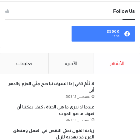
Follow Us
8800K
Fans
الأشهر
الأخيرة
تعليقات
لا تَلُمْ كفي إذا السيف نبا صح مِنِّي العزم والدهر
أبى
أغسطس 12, 2023
عندما لا ندري ما هي الحياة ، كيف يمكننا أن
نعرف ما هو الموت
أغسطس 12, 2023
زيادة القول تحكي النقص في العمل ومنطق
المرء قد يهديه للزلل