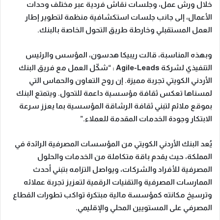
خلال ورش عمل، وجلسات نقاش فردية عبر مختلف وحدات
الأعمال، إلى جانب جلسات استكشافية منظمة لتطوير إطار
العمل المستقبلي وخارطة طريق التحول الخاصة بالبنك
.
وبهذه المناسبة، قالت ريبيكا هدسون، المؤسس والرئيس
التنفيذي لشركة
Agile-Leads
: “شكّل العمل مع فريق البنك
الأردني الكويتي تجربة مميزة. إن روح التعاون والحماس التي
لمسناها تعكس ثقافة مؤسسية داعمة للتحول. ويتمتع البنك
بموقع ملائم لتبني ثقافة الرشاقة المؤسسية بما يعزز سرعة
الابتكار وجودة الخدمات المقدمة للعملاء
.”
يُعد البنك الأردني الكويتي من المؤسسات المصرفية الرائدة في
المملكة، حيث يقدم باقة متكاملة من الخدمات والحلول
المصرفية للأفراد والشركات، ويواصل التزامه بتبني أحدث
الممارسات المصرفية والتقنيات الرقمية لتعزيز تجربة عملائه
وترسيخ مكانته كمؤسسة مالية مبتكرة تواكب تطورات القطاع
المصرفي على المستويين المحلي والإقليمي.