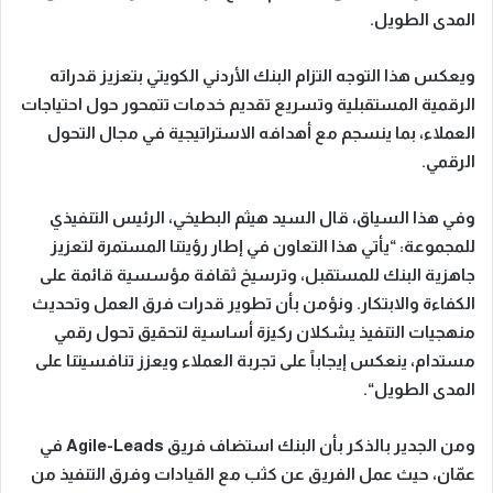
المدى الطويل
.
ويعكس هذا التوجه التزام البنك الأردني الكويتي بتعزيز قدراته
الرقمية المستقبلية وتسريع تقديم خدمات تتمحور حول احتياجات
العملاء، بما ينسجم مع أهدافه الاستراتيجية في مجال التحول
الرقمي
.
وفي هذا السياق، قال السيد هيثم البطيخي، الرئيس التنفيذي
للمجموعة: “يأتي هذا التعاون في إطار رؤيتنا المستمرة لتعزيز
جاهزية البنك للمستقبل، وترسيخ ثقافة مؤسسية قائمة على
الكفاءة والابتكار. ونؤمن بأن تطوير قدرات فرق العمل وتحديث
منهجيات التنفيذ يشكلان ركيزة أساسية لتحقيق تحول رقمي
مستدام، ينعكس إيجاباً على تجربة العملاء ويعزز تنافسيتنا على
المدى الطويل
“
.
ومن الجدير بالذكر بأن البنك استضاف فريق
Agile-Leads
في
عمّان، حيث عمل الفريق عن كثب مع القيادات وفرق التنفيذ من