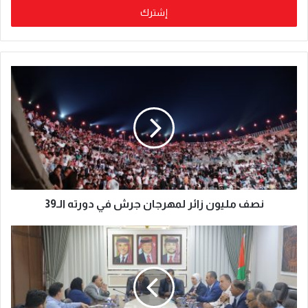
نصف مليون زائر لمهرجان جرش في دورته الـ39