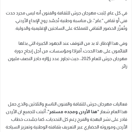
في كل عام، يُثبت مهرجان جرش للثقافة والفنون أنه ليس مجرد حدث
فني أو ثقافي “عابر”، بل مناسبة وطنية تُجسّد روح الإبداع الأردني،
وتُعزّز الحضور الثقافي للمملكة على الساحتين الإقليمية والدولية.
وفي هذا الإطار، لا بد من التوقف عند الجهود الكبيرة التي بذلها
القائمون على هذا الحدث، أفرادًا ومؤسسات، من أجل إنجاح دورة
مهرجان جرش للعام 2025 ، حيث تجاوز عدد زوّاره حاجز النصف مليون
زائر.
فعاليات مهرجان جرش للثقافة والفنون التاسع والثلاثين والذي حمل
هذا العام شعار
“هنا الأردن ومجده مستمر”
، أثبتت للجميع ان الأردن
قادر على نشر البهجة والفرح رغم كل التحديات، كما جسّدت خطاب
الأردن وموروثه الحضاري عبر التعريف بثقافته الوطنية وتعزيز السياحة