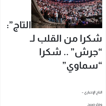
التاج”:
شكرا من القلب لـ
“جرش” .. شكرا
“سماوي”
التاج الإخباري –
وفاء صبيح