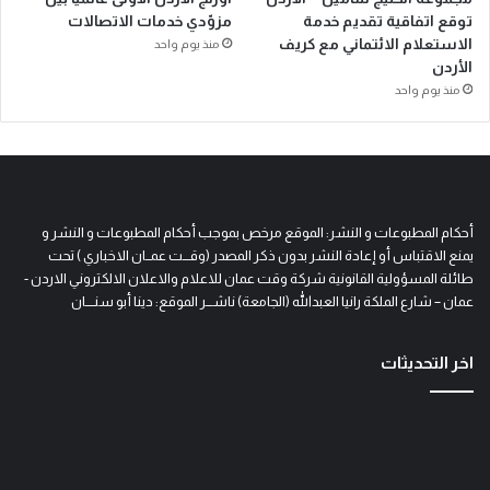
توقع اتفاقية تقديم خدمة
مزوّدي خدمات الاتصالات
الاستعلام الائتماني مع كريف
منذ يوم واحد
الأردن
منذ يوم واحد
أحكام المطبوعات و النشر: الموقع مرخص بموجب أحكام المطبوعات و النشر و
يمنع الاقتباس أو إعادة النشر بدون ذكر المصدر (وقـــت عمــان الاخباري ) تحت
طائلة المسؤولية القانونية شركة وقت عمان للاعلام والاعلان الالكتروني الاردن -
عمان – شارع الملكة رانيا العبدالله (الجامعة) ناشـــر الموقع: دينا أبو سنــــان
اخر التحديثات