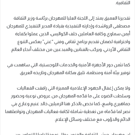
الثقافية.
تقديرنا العميق يمتد إلى اللجنة العليا للمهرجان برئاسة وزير الثقافة
مصطفى الرواشدة وإدارته التنفيذية بقيادة المدير التنفيذي للمهرجان
أيمن سماوي وكافة العاملين خلف الكواليس، الذين عملوا بكفاءة
واحترافية لضمان تقديم برنامج ثقافي وفني “غني” يعكس التنوع
الثقافي الأردني، ويرحّب بالفنانين والمبدعين من مختلف أنحاء العالم.
كما نثمن دور الأجهزة الأمنية والخدمات اللوجستية، التي ساهمت في
توفير بيئة آمنة ومنظمة، تليق بمكانة المهرجان وتاريخه العريق.
ولا يمكن إغفال الجهود الإعلامية المميزة التي رافقت الفعاليات
وسلطت الضوء على ما قدّمه المهرجان من عروض نوعية وحضور
جماهيري واسع، كما نخص بالذكر هنا الزميلين خالد غنيم وغازي بني
نصر لما قدّماه من تغطية شاملة لكافة فعاليات المهرجان وتواصلهما
الدائم والدؤوب مع مختلف وسائل الإعلام.
إن مهرجان جرش للثقافة والفنون يظل نموذجًا ناجحًا للتعاون بين