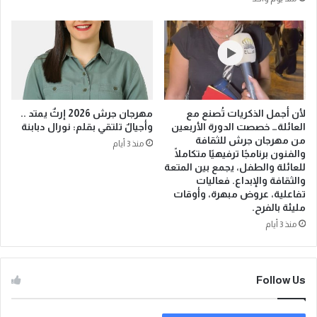
لأن أجمل الذكريات تُصنع مع
مهرجان جرش 2026 إرثٌ يمتد ..
العائلة… خصصت الدورة الأربعين
وأجيالٌ تلتقي بقلم: نورال دبابنة
من مهرجان جرش للثقافة
منذ 3 أيام
والفنون برنامجًا ترفيهيًا متكاملًا
للعائلة والطفل، يجمع بين المتعة
والثقافة والإبداع. فعاليات
تفاعلية، عروض مبهرة، وأوقات
مليئة بالفرح.
منذ 3 أيام
Follow Us