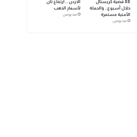
88 قضية كريستال
الاردن .. ارتفاع ثان
خلال أسبوع.. والحملة
لأسعار الذهب
الأمنية مستمرة
منذ يومين
منذ يومين