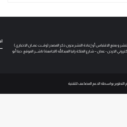
اخ
و يمنع الاقتباس أو إعادة النشر بدون ذكر المصدر (وقـــت عمــان الاخباري )
 الاردن - عمان – شارع الملكة رانيا العبدالله (الجامعة) ناشـــر الموقع: دينا أبو
م التطوير بواسطة الدعم المضاعف للتقنية