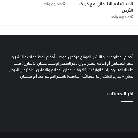
الاستعلام الائتماني مع كريف
منذ يوم واحد
الأردن
منذ يوم واحد
أحكام المطبوعات و النشر: الموقع مرخص بموجب أحكام المطبوعات و النشر و
يمنع الاقتباس أو إعادة النشر بدون ذكر المصدر (وقـــت عمــان الاخباري ) تحت
طائلة المسؤولية القانونية شركة وقت عمان للاعلام والاعلان الالكتروني الاردن -
عمان – شارع الملكة رانيا العبدالله (الجامعة) ناشـــر الموقع: دينا أبو سنــــان
اخر التحديثات