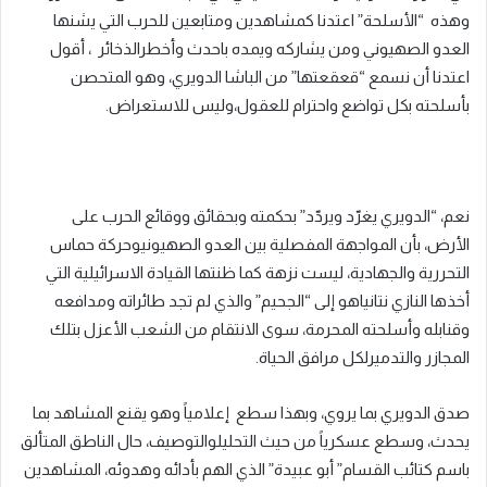
وهذه
“الأسلحة”
اعتدنا
كمشاهدين
ومتابعين
للحرب
التي
يشنها
العدو
الصهيوني
ومن
يشاركه
ويمده
باحدث
وأخطر
الذخائر
،
أقول
اعتدنا
أن
نسمع
“قعقعتها”
من
الباشا
الدويري،
وهو
المتحصن
بأسلحته
بكل
تواضع
واحترام
للعقول،
وليس
للاستعراض
.
نعم،
“الدويري
يغرّد
ويردّد”
بحكمته
وبحقائق
ووقائع
الحرب
على
الأرض،
بأن
المواجهة
المفصلية
بين
العدو
الصهيوني
وحركة
حماس
التحررية
والجهادية،
ليست
نزهة
كما
ظنتها
القيادة
الاسرائيلية
التي
أخذها
النازي
نتانياهو
إلى
“
الجحيم”
والذي
لم
تجد
طائراته
ومدافعه
وقنابله
وأسلحته
المحرمة،
سوى
الانتقام
من
الشعب
الأعزل
بتلك
المجازر
والتدمير
لكل
مرافق
الحياة
.
صدق
الدويري
بما
يروي،
وبهذا
سطع
إعلامياً
وهو
يقنع
المشاهد
بما
يحدث،
وسطع
عسكرياً
من
حيث
التحليل
والتوصيف،
حال
الناطق
المتألق
باسم
كتائب
القسام”
أبو
عبيدة”
الذي
الهم
بأدائه
وهدوئه،
المشاهدين