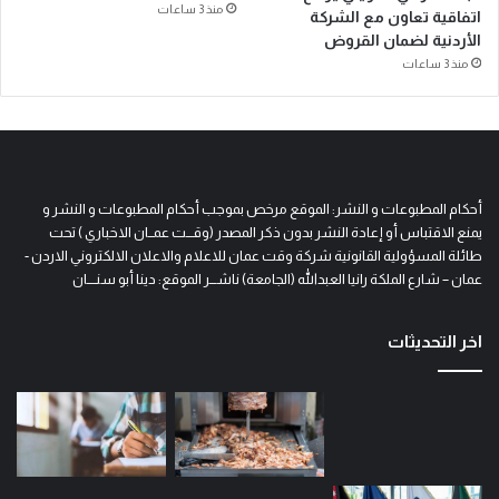
منذ 3 ساعات
اتفاقية تعاون مع الشركة
الأردنية لضمان القروض
منذ 3 ساعات
أحكام المطبوعات و النشر: الموقع مرخص بموجب أحكام المطبوعات و النشر و
يمنع الاقتباس أو إعادة النشر بدون ذكر المصدر (وقـــت عمــان الاخباري ) تحت
طائلة المسؤولية القانونية شركة وقت عمان للاعلام والاعلان الالكتروني الاردن -
عمان – شارع الملكة رانيا العبدالله (الجامعة) ناشـــر الموقع: دينا أبو سنــــان
اخر التحديثات