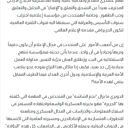
فهم
عسكري
متقدم
وصدقية
عالية،
وثقة
تعكس
تربية
الجندي
الأردني
المحترف،
بعيداً
عن
التشدق
والتملق
و”الإفتاء”
في
التحليل
والتعليق
وحب
الظهور
،
وخاصة
أنه
يتحدث
من
مؤسسة
إعلامية
اختزلت
سنوات
التأسيس
والعراقة
التي
سبقتها
اليه
قنوات
التلفزة
العالمية،
لتكون
الجزيرة
في
مقدمة
الإعلام
العالمي
.
إن
من
أصعب
الأمور
على
المتحدث
في
مجال
الإعلام
أن
يكون
دقيقاً
ونزيهاً
وحيادياً
في
آن
واحد،
عندما
يأتي
حديثه
في
مؤسسة
تنتهج
الاستقلالية
في
البث،
وإطلاق
العنان
بحرّية
التعبير،
محاوِلة
العمل
بحيادية
إلى
حد
بعيد،
فكيف
إذا
ما
كان
هذا
النزاع
يقوده
عدو
يناصب
الأمة
العربية
والإسلامية،
ودول
أخرى،
العداء،
فيما
الطرف
المقابل
ينتمي
لهذه
الأمة؟
!
الدويري
ما
يزال
“نجم
الشاشة”
بين
المتحدثين
في
المهمة
التي
كلفته
بها
“الجزيرة”
فهو
بخبرته
العسكرية
الواسعة
واجتهاده
المستمر
في
استقاء
المعلومات
والدراسات
في
المجال
العسكري
ومتابعته
للتطورات
المتسارعة
في
الإنتاج
الحربي،ومسيرته
العلمية
التي
اكتسبها
في
الدورات
الدولية،
وعمله
الأكاديمي
في
الجامعات،
كل
هذه
“الزوّادة”