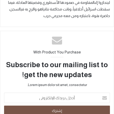
لينحازوا
إلى
المقاومة
في
صمودها
الأسطوري
وقضيتها
العادلة،
فيما
سقطت
اسرائيل
أخلاقياً،
وباتت
محاكمة
نتانياهو
والزج
به
في
السجن،
حاضرة
بقوة،
باعتباره
ومن
معه
مجرمي
حرب
.
With Product You Purchase
Subscribe to our mailing list to
get the new updates!
Lorem ipsum dolor sit amet, consectetur.