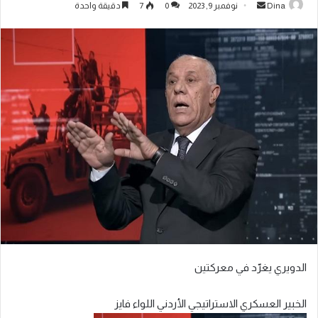
Dina
نوفمبر 9, 2023
0
7
دقيقة واحدة
الدويري
يغرّد
في
معركتين
الخبير
العسكري
الاستراتيجي
الأردني
اللواء
فايز