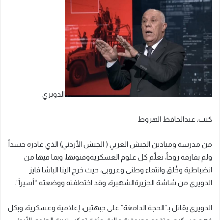
الدويري
كتب
:
عبدالحافظ
الهروط
من
مدرسة
وميادين
الجيش
العربي
(
الجيش
الأردني)
الذي
غادره
جسداً
ولم
يفارقه
روحاً،
تعلّم
كل
علوم
العسكرية
وفنونها،
وبما
فيها
من
انضباطية
وخُلق
وانتماء
وطني
وعروبي،
حيث
خرج
الينا
الباشا
فايز
الدويري
من
شاشة
الجزيرة
الشهيرة،
وقد
اختطفته
ووضعته
“أسيراً”
.
الدويري
يقاتل
بـ”الحجة
الدامغة”
على
جبهتين،
إعلامية
وعسكرية،
وبكل