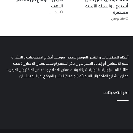
أسبوع.. والحملة الأمنية
الذهب
مستمرة
منذ يومين
منذ يومين
أحكام المطبوعات و النشر: الموقع مرخص بموجب أحكام المطبوعات و النشر و
يمنع الاقتباس أو إعادة النشر بدون ذكر المصدر (وقـــت عمــان الاخباري ) تحت
طائلة المسؤولية القانونية شركة وقت عمان للاعلام والاعلان الالكتروني الاردن -
عمان – شارع الملكة رانيا العبدالله (الجامعة) ناشـــر الموقع: دينا أبو سنــــان
اخر التحديثات