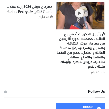
مهرجان جرش 2026 إرثٌ يمتد ..
وأجيالٌ تلتقي بقلم: نورال دبابنة
منذ 4 أيام
لأن أجمل الذكريات تُصنع مع
العائلة… خصصت الدورة الأربعين
من مهرجان جرش للثقافة
والفنون برنامجًا ترفيهيًا متكاملًا
للعائلة والطفل، يجمع بين المتعة
والثقافة والإبداع. فعاليات
تفاعلية، عروض مبهرة، وأوقات
مليئة بالفرح.
منذ 4 أيام
Follow Us
8800K