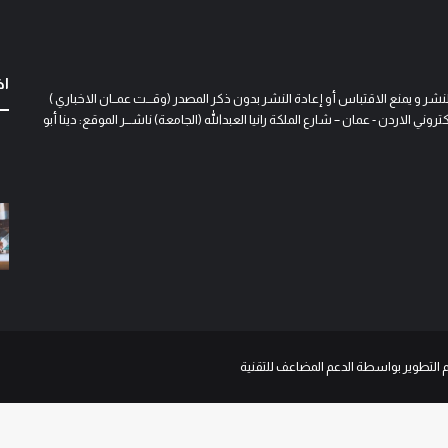
اخ
و يمنع الاقتباس أو إعادة النشر بدون ذكر المصدر (وقـــت عمــان الاخباري )
 الاردن - عمان – شارع الملكة رانيا العبدالله (الجامعة) ناشـــر الموقع: دينا أبو
م التطوير بواسطة الدعم المضاعف للتقنية