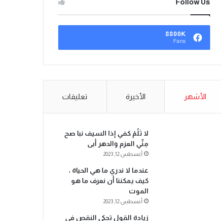
Follow Us
8800K
Fans
الأشهر
الأخيرة
تعليقات
لا تَلُمْ كفي إذا السيف نبا صح
مِنِّي العزم والدهر أبى
أغسطس 12, 2023
عندما لا ندري ما هي الحياة ،
كيف يمكننا أن نعرف ما هو
الموت
أغسطس 12, 2023
زيادة القول تحكي النقص في