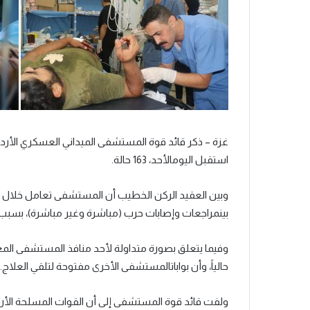
غزة
–
ذكر
قائد
قوة
المستشفى
الميداني
العسكري
الأرد
استقبل
اليوم
الأحد،
163
حالة
.
وبين
العقيد
الركن
الخطيب
أن
المستشفى
تعامل
خلال
بين
مراجعات
وإصابات
حرب
(مباشرة
وغير
مباشرة)،
بسبب
وفيما
يتعلق
بصورة
متداولة
لأحد
منافذ
المستشفى
المغ
حالياً،
وأن
بوابات
المستشفى
الأخرى
مفتوحة
لتلقي
العلاج
.
ولفت
قائد
قوة
المستشفى
إلى
أن
القوات
المسلحة
الأر