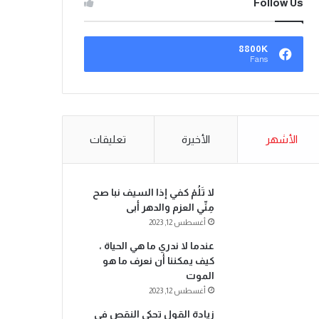
Follow Us
8800K
Fans
الأشهر
الأخيرة
تعليقات
لا تَلُمْ كفي إذا السيف نبا صح
مِنِّي العزم والدهر أبى
أغسطس 12, 2023
عندما لا ندري ما هي الحياة ،
كيف يمكننا أن نعرف ما هو
الموت
أغسطس 12, 2023
زيادة القول تحكي النقص في