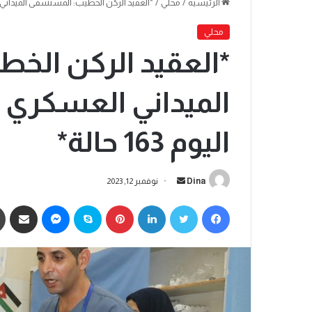
الرئيسية
/
محلي
/
*العقيد الركن الخطيب: المستشفى الميداني العسك
محلي
*العقيد الركن الخ
الميداني العسكري ا
اليوم 163 حالة*
Dina
نوفمبر 12, 2023