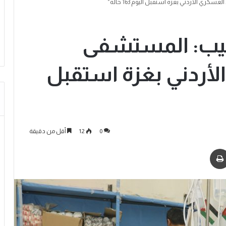
ري الأردني بغزة استقبل اليوم 163 حالة*
طيب: المستشفى
لأردني بغزة استقبل
0
12
أقل من دقيقة