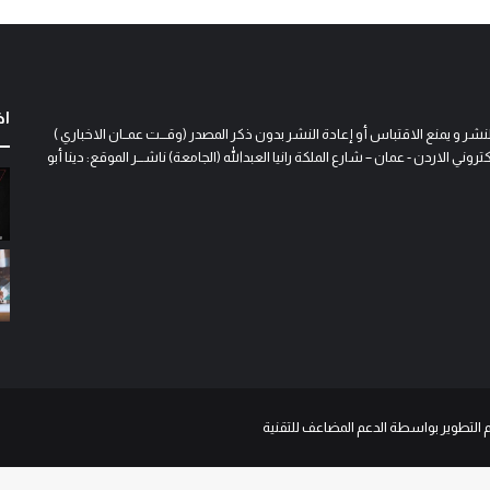
اخ
و يمنع الاقتباس أو إعادة النشر بدون ذكر المصدر (وقـــت عمــان الاخباري )
 الاردن - عمان – شارع الملكة رانيا العبدالله (الجامعة) ناشـــر الموقع: دينا أبو
م التطوير بواسطة الدعم المضاعف للتقنية