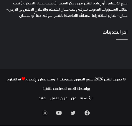
يمنع الاقتباس أو إعادة النشر بدون ذكر المصدر (وقـــت عمــان الاخباري ) تحت
طائلة المسؤولية القانونية شركة وقت عمان للاعلام والاعلان الالكتروني الاردن -
عمان – شارع الملكة رانيا العبدالله (الجامعة) ناشـــر الموقع: دينا أبو سنــــان
اخر التحديثات
© حقوق النشر 2026، جميع الحقوق محفوظة | وقت عمان الإخباري
تم التطوير
بواسطة الدعم المضاعف للتقنية
الرئيسية
عن
فريق العمل
تقنية