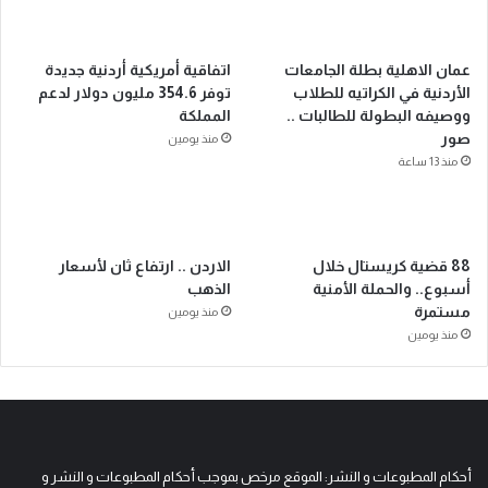
عمان الاهلية بطلة الجامعات
اتفاقية أمريكية أردنية جديدة
الأردنية في الكراتيه للطلاب
توفر 354.6 مليون دولار لدعم
ووصيفه البطولة للطالبات ..
المملكة
صور
منذ يومين
منذ 13 ساعة
88 قضية كريستال خلال
الاردن .. ارتفاع ثان لأسعار
أسبوع.. والحملة الأمنية
الذهب
مستمرة
منذ يومين
منذ يومين
أحكام المطبوعات و النشر: الموقع مرخص بموجب أحكام المطبوعات و النشر و