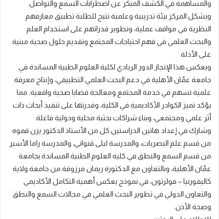
والمساهمة في الكشف المبكر عن اضطرابات السمع والتواصل.
ويشكل المركز بيئة تدريبية وعلمية تتيح للطلبة تطبيق معارفهم
النظرية في مواقف عملية، وتطوير قدراتهم على استخدام العلم
والبحث العلمي في فهم احتياجات المجتمع وتقديم حلول صحية مبنية
على الأدلة.
ويعكس هذا الإنجاز الدور الريادي لكلية العلوم الطبية المساندة في
جامعة عمّان الأهلية في دعم البحث العلمي التطبيقي، وإنتاج معرفة
علمية تسهم في خدمة المجتمع ومعالجة قضايا صحية واقعية. مما
يؤكد تميز الكوادر الأكاديمية في الكلية، وقدرتها على تنفيذ أبحاث ذات
أثر علمي ومجتمعي، وبناء شراكات بحثية محلية ودولية فاعلة.
وشارك في إعداد هاتين الدراستين كل من الأستاذ الدكتور يزن قموه
من قسم علم البصريات، والمدرسة ليلى قنواتي، والمدرسة راما الأسير
من قسم السمع والنطق في كلية العلوم الطبية المساندة بجامعة
عمّان الأهلية، وبالتعاون مع الدكتورة ريمان مرزوقة من جامعة ولاية
كاليفورنيا – فولرتون، في نموذج يعكس أهمية التكامل الأكاديمي
والتعاون الدولي في تطوير البحث العلمي في مجالات السمع والنطق
وصحة الأذن.