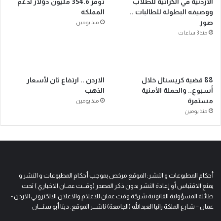
الأردنية في الكراتيه للطلاب
توفر 354.6 مليون دولار لدعم
ووصيفه البطولة للطالبات ..
المملكة
صور
منذ يومين
منذ 3 ساعات
88 قضية كريستال خلال
الاردن .. ارتفاع ثان لأسعار
أسبوع.. والحملة الأمنية
الذهب
مستمرة
منذ يومين
منذ يومين
أحكام المطبوعات و النشر: الموقع مرخص بموجب أحكام المطبوعات و النشر و
يمنع الاقتباس أو إعادة النشر بدون ذكر المصدر (وقـــت عمــان الاخباري ) تحت
طائلة المسؤولية القانونية شركة وقت عمان للاعلام والاعلان الالكتروني الاردن -
عمان – شارع الملكة رانيا العبدالله (الجامعة) ناشـــر الموقع: دينا أبو سنــــان