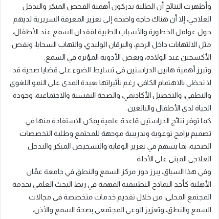
وأظهرت النتائج أن الطلبة يدركون أهمية الفحص المبكر والتدخل
العلاجي، إلا أن هناك حاجة واضحة إلى تعزيز المعرفة السريرية لديهم
حول عوامل الخطورة والأسباب الطبية لفقدان السمع عند الأطفال،
مثل الالتهابات داخل الرحم، واليرقان الوليدي، والتهاب السحايا، ونقص
الأكسجين عند الولادة، وبعض الأدوية المؤثرة في السمع.
وتبرز أهمية هاتين الدراستين في تسليط الضوء على قضايا صحية قد
لا تحظى بالاهتمام الكافي، رغم تأثيراتها بعيدة المدى على النمو اللغوي
والنطقي، والتحصيل الأكاديمي، والصحة النفسية والاجتماعية، وجودة
الحياة لدى الأطفال والبالغين.
كما توفر نتائج الدراستين قاعدة علمية يمكن الاستفادة منها في
تصميم برامج توعوية وتدريبية موجهة للمجتمع وطلبة التخصصات
الصحية، بما يسهم في تعزيز الوقاية والتشخيص المبكر والتدخل
العلاجي المبني على الأدلة.
وفي هذا السياق، يبرز دور مركز السمع والنطق في جامعة عمّان
الأهلية كأحد النماذج التطبيقية المهمة في ربط البحث العلمي بخدمة
المجتمع المحلي، من خلال تقديم خدمات متخصصة في مجالات
السمع والنطق، وتعزيز الوعي المجتمعي بصحة السمع والأذن،