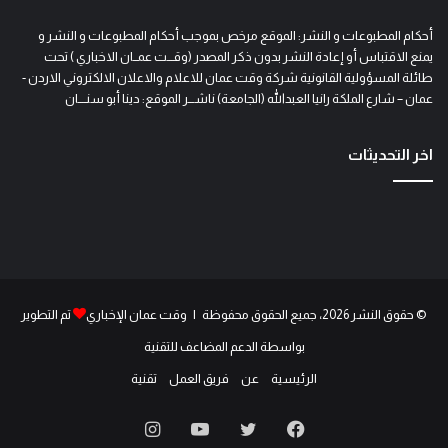
أحكام المطبوعات و النشر: الموقع مرخص بموجب أحكام المطبوعات و النشر و
يمنع الاقتباس أو إعادة النشر بدون ذكر المصدر (وقـــت عمــان الاخباري ) تحت
طائلة المسؤولية القانونية شركة وقت عمان للاعلام والاعلان الالكتروني الاردن -
عمان – شارع الملكة رانيا العبدالله (الجامعة) ناشـــر الموقع: دينا أبو سنــــان
اخر التحديثات
© حقوق النشر 2026، جميع الحقوق محفوظة | وقت عمان الإخباري
تم التطوير
بواسطة الدعم المضاعف للتقنية
الرئيسية
عن
فريق العمل
تقنية