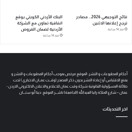
نتائج التوجيهي 2026.. مصادر
البنك الأردني الكويتي يوقع
ترجح إعلانها الاثنين
اتفاقية تعاون مع الشركة
الأردنية لضمان القروض
منذ 14 ساعة
منذ 14 ساعة
أحكام المطبوعات و النشر: الموقع مرخص بموجب أحكام المطبوعات و النشر و
يمنع الاقتباس أو إعادة النشر بدون ذكر المصدر (وقـــت عمــان الاخباري ) تحت
طائلة المسؤولية القانونية شركة وقت عمان للاعلام والاعلان الالكتروني الاردن -
عمان – شارع الملكة رانيا العبدالله (الجامعة) ناشـــر الموقع: دينا أبو سنــــان
اخر التحديثات