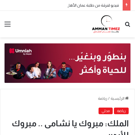
فيديو لفرقة من طلبة عمان الأهلية بعنوان : “دايماً بالعالي ، بنينا جيل ورا جيل “
الرئيسية
/
رياضة
رياضة
محلي
الملك: مبروك يا نشامى .. مبروك