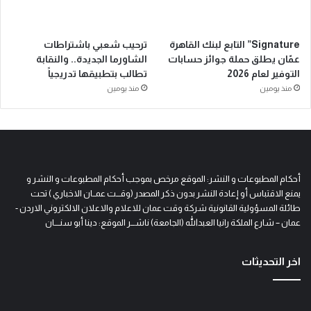
Signature” التابع لبنك القاهرة
ترحيب شعبي باشتراطات
عمّان يطلق حملة جوائز حسابات
الشاورما الجديدة.. والنقابة
التوفير لعام 2026
تطالب بتطبيقها تدريجياً
منذ يومين
منذ يومين
أحكام المطبوعات و النشر: الموقع مرخص بموجب أحكام المطبوعات و النشر و
يمنع الاقتباس أو إعادة النشر بدون ذكر المصدر (وقـــت عمــان الاخباري ) تحت
طائلة المسؤولية القانونية شركة وقت عمان للاعلام والاعلان الالكتروني الاردن -
عمان – شارع الملكة رانيا العبدالله (الجامعة) ناشـــر الموقع: دينا أبو سنــــان
اخر التحديثات