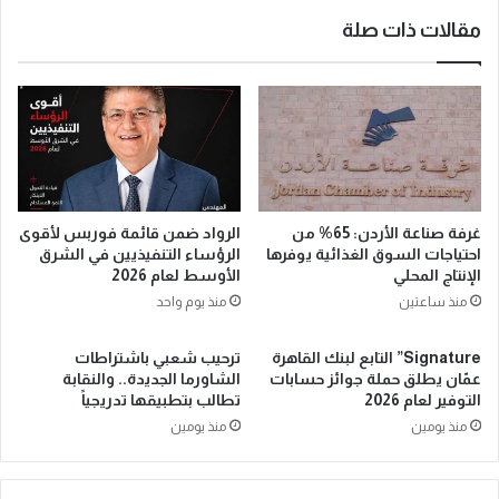
مقالات ذات صلة
غرفة صناعة الأردن: 65% من
الرواد ضمن قائمة فوربس لأقوى
احتياجات السوق الغذائية يوفرها
الرؤساء التنفيذيين في الشرق
الإنتاج المحلي
الأوسط لعام 2026
منذ ساعتين
منذ يوم واحد
Signature” التابع لبنك القاهرة
ترحيب شعبي باشتراطات
عمّان يطلق حملة جوائز حسابات
الشاورما الجديدة.. والنقابة
التوفير لعام 2026
تطالب بتطبيقها تدريجياً
منذ يومين
منذ يومين