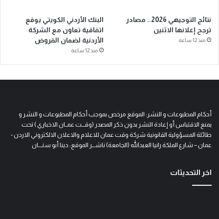
نتائج التوجيهي 2026.. مصادر
البنك الأردني الكويتي يوقع
ترجح إعلانها الاثنين
اتفاقية تعاون مع الشركة
الأردنية لضمان القروض
منذ 12 ساعة
منذ 12 ساعة
أحكام المطبوعات و النشر: الموقع مرخص بموجب أحكام المطبوعات و النشر و
يمنع الاقتباس أو إعادة النشر بدون ذكر المصدر (وقـــت عمــان الاخباري ) تحت
طائلة المسؤولية القانونية شركة وقت عمان للاعلام والاعلان الالكتروني الاردن -
عمان – شارع الملكة رانيا العبدالله (الجامعة) ناشـــر الموقع: دينا أبو سنــــان
اخر التحديثات