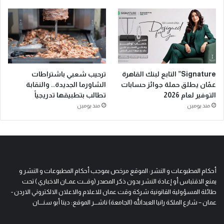
Signature” التابع لبنك القاهرة
ترحيب شعبي باشتراطات
عمّان يطلق حملة جوائز حسابات
الشاورما الجديدة.. والنقابة
التوفير لعام 2026
تطالب بتطبيقها تدريجياً
منذ يومين
منذ يومين
أحكام المطبوعات و النشر: الموقع مرخص بموجب أحكام المطبوعات و النشر و
يمنع الاقتباس أو إعادة النشر بدون ذكر المصدر (وقـــت عمــان الاخباري ) تحت
طائلة المسؤولية القانونية شركة وقت عمان للاعلام والاعلان الالكتروني الاردن -
عمان – شارع الملكة رانيا العبدالله (الجامعة) ناشـــر الموقع: دينا أبو سنــــان