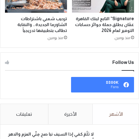
Signature” التابع لبنك القاهرة
ترحيب شعبي باشتراطات
عمّان يطلق حملة جوائز حسابات
الشاورما الجديدة.. والنقابة
التوفير لعام 2026
تطالب بتطبيقها تدريجياً
منذ يومين
منذ يومين
Follow Us
8800K
Fans
الأشهر
الأخيرة
تعليقات
لا تَلُمْ كفي إذا السيف نبا صح مِنِّي العزم والدهر