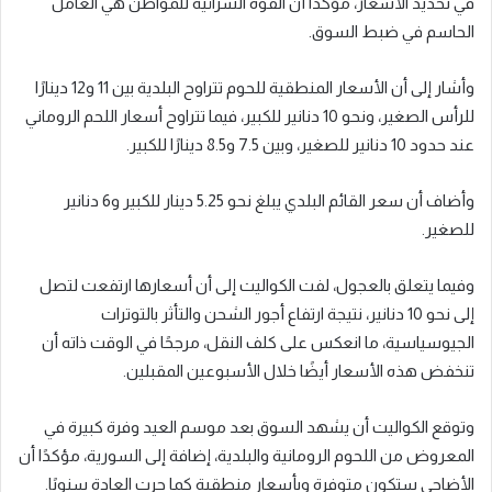
في تحديد الأسعار، مؤكدا أن القوة الشرائية للمواطن هي العامل
الحاسم في ضبط السوق.
وأشار إلى أن الأسعار المنطقية للحوم تتراوح البلدية بين 11 و12 دينارًا
للرأس الصغير، ونحو 10 دنانير للكبير، فيما تتراوح أسعار اللحم الروماني
عند حدود 10 دنانير للصغير، وبين 7.5 و8.5 دينارًا للكبير.
وأضاف أن سعر القائم البلدي يبلغ نحو 5.25 دينار للكبير و6 دنانير
للصغير.
وفيما يتعلق بالعجول، لفت الكواليت إلى أن أسعارها ارتفعت لتصل
إلى نحو 10 دنانير، نتيجة ارتفاع أجور الشحن والتأثر بالتوترات
الجيوسياسية، ما انعكس على كلف النقل، مرجحًا في الوقت ذاته أن
تنخفض هذه الأسعار أيضًا خلال الأسبوعين المقبلين.
وتوقع الكواليت أن يشهد السوق بعد موسم العيد وفرة كبيرة في
المعروض من اللحوم الرومانية والبلدية، إضافة إلى السورية، مؤكدًا أن
الأضاحي ستكون متوفرة وبأسعار منطقية كما جرت العادة سنويًا.