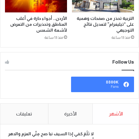
التربية تحذر من صفحات وهمية
الأردن.. أجواء حارة في أغلب
على “تيليغرام” لتعديل نتائج
المناطق وتحذيرات من التعرض
التوجيهي
لأشعة الشمس
منذ 13 ساعة
منذ 13 ساعة
Follow Us
8800K
Fans
الأشهر
الأخيرة
تعليقات
لا تَلُمْ كفي إذا السيف نبا صح مِنِّي العزم والدهر