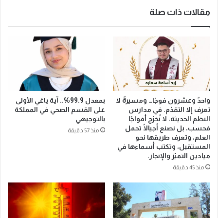
مقالات ذات صلة
واحدٌ وعشرون فوجًا… ومسيرةٌ لا
بمعدل 99.9%.. آية ياغي الأولى
تعرف إلا التقدّم. في مدارس
على القسم الصحي في المملكة
النظم الحديثة، لا نُخرّج أفواجًا
بالتوجيهي
فحسب، بل نصنع أجيالًا تحمل
منذ 57 دقيقة
العلم، وتعرف طريقها نحو
المستقبل، وتكتب أسماءها في
ميادين التميّز والإنجاز.
منذ 45 دقيقة