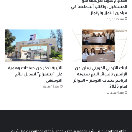
العلم، وتعرف طريقها نحو
المستقبل، وتكتب أسماءها في
ميادين التميّز والإنجاز.
منذ 45 دقيقة
لبنك الأردني الكويتي يعلن عن
التربية تحذر من صفحات وهمية
الرابحين بالجوائز الربع سنوية
على “تيليغرام” لتعديل نتائج
لبرنامج حساب التوفير – الجوائز
التوجيهي
لعام 2026
منذ 13 ساعة
منذ 4 ساعات
أحكام المطبوعات و النشر: الموقع مرخص بموجب أحكام المطبوعات و النشر و