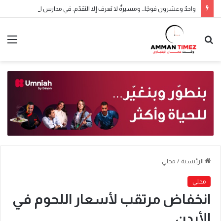
واحدٌ وعشرون فوجًا… ومسيرةٌ لا تعرف إلا التقدّم. في مدارس النظم الحديثة، لا نُخرّج أفواجًا فحسب، بل نصنع أجيالًا تحمل العلم، وتعرف طريقها نحو المستقبل، وتكتب أسماءها في ميادين التميّز والإنجاز.
الرئيسية
/
محلي
محلي
انخفاض مرتقب لأسعار اللحوم في
الأردن