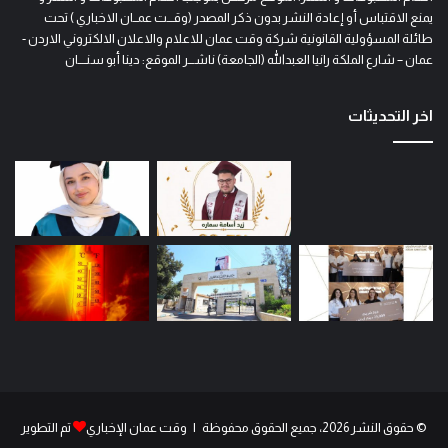
يمنع الاقتباس أو إعادة النشر بدون ذكر المصدر (وقـــت عمــان الاخباري ) تحت
طائلة المسؤولية القانونية شركة وقت عمان للاعلام والاعلان الالكتروني الاردن -
عمان – شارع الملكة رانيا العبدالله (الجامعة) ناشـــر الموقع: دينا أبو سنــــان
اخر التحديثات
© حقوق النشر 2026، جميع الحقوق محفوظة | وقت عمان الإخباري
تم التطوير