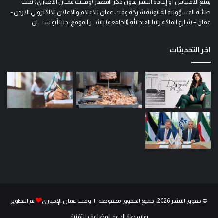
يمنع الاقتباس أو إعادة النشر بدون ذكر المصدر (وقـــت عمــان الاخباري ) تحت
طائلة المسؤولية القانونية شركة وقت عمان للاعلام والاعلان الالكتروني الاردن -
عمان – شارع الملكة رانيا العبدالله (الجامعة) ناشـــر الموقع: دينا أبو سنــــان
اخر التحديثات
© حقوق النشر 2026، جميع الحقوق محفوظة | وقت عمان الإخباري
تم التطوير
بواسطة الدعم المضاعف للتقنية