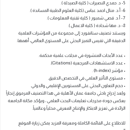
5-
د. حمدي النصيرات ( كلية الصيدلة ).
6-
أ.د. منال احمد عباس (كلية العلوم الطبية المساندة ).
7-
أ.د. قصي شمبور
(
كلية تقنية المعلومات ).
8-
د. مها شحادة ( كلية الاعمال ).
ويستند تصنيف ستانفورد إلى مجموعة من المؤشرات العلمية
الدقيقة التي تقيس التميز البحثي على المستوى العالمي، أهمها
:
•
عدد الأبحاث المنشورة في مجلات علمية محكمة
.
•
عدد الاستشهادات المرجعية
(Citations).
•
مؤشر
(h-index)
.
•
مستوى التأثير العلمي في التخصص الدقيق
.
•
حجم التعاون البحثي على المستويين الإقليمي والدولي
.
ويُعد إدراج باحثي جامعة عمان الأهلية في هذا التصنيف المرموق إنجازاً
يعكس جودة مخرجات
تعليمات
البحث العلمي ، ويؤكد مكان
ة الجامعة
الرائدة في تعزيز الابتكار والإنتاج المعرفي محلياً وعالمياً
.
للاطلاع على القائمة الكاملة ومعرفة المزيد يمكن زيارة الموقع