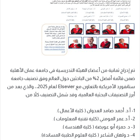
تم
إدراج
ثمانية
من
أعضاء الهيئة التدريسية في جامعة عمان الأهلية
ضمن قائمة
أفضل 2% من الباحثين حول العالم
وفق تصنيف جامعة
ستانفورد الأمريكية بالتعاون مع
Elsevier
لعام 2025،
.
، والذي يعد من
أبرز التصنيفات البحثية العالمي
ة
،
وقد شمل التصنيف كلاً من
:
1-
أ.د. أحمد صامد العدوان ( كلية الأعمال ).
2-
أ.د.عمر المومني (كلية تقنية المعلومات ).
3-
د. حمزة أبو عويضة ( كلية الهندسة ).
4-
د.ولهان الشاعر
( كلية العلوم الطبية المساندة
).