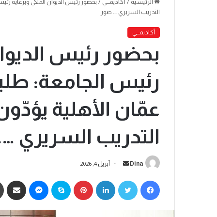
الرئيسية
/
أكاديمـــي
/
بحضور رئيس الديوان الملكي وبرعاية رئي
التدريب السريري …. صور
أكاديمـــي
بحضور رئيس الديوان
رئيس الجامعة: طلب
عمّان الأهلية يؤدّو
التدريب السريري ….
Dina
أبريل 4, 2026