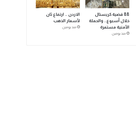
88 قضية كريستال
الاردن .. ارتفاع ثان
خلال أسبوع.. والحملة
لأسعار الذهب
الأمنية مستمرة
منذ يومين
منذ يومين