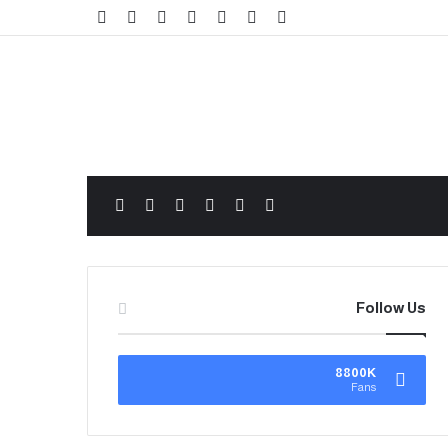
Follow Us
8800K
Fans