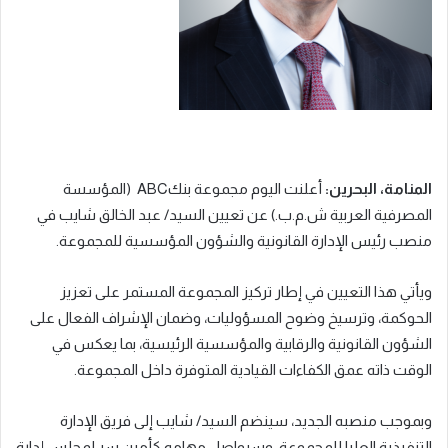
المنامة، البحرين:
أعلنت اليوم مجموعة بنكABC (المؤسسة
المصرفية العربية ش.م.ب.) عن تعيين السيد/ عبد الخالق شايب في
منصب رئيس الإدارة القانونية والشؤون المؤسسية للمجموعة.
ويأتي هذا التعيين في إطار تركيز المجموعة المستمر على تعزيز
الحوكمة، وترسيخ وضوح المسؤوليات، وضمان الإشراف الفعال على
الشؤون القانونية والرقابية والمؤسسية الرئيسية، بما يعكس في
الوقت ذاته عمق الكفاءات القيادية المتوفرة داخل المجموعة.
وبموجب منصبه الجديد، سينضم السيد/ شايب إلى فريق الإدارة
التنفيذية العليا للمجموعة، وسيواصل مهامه كأمين سر لمجلس إدارة