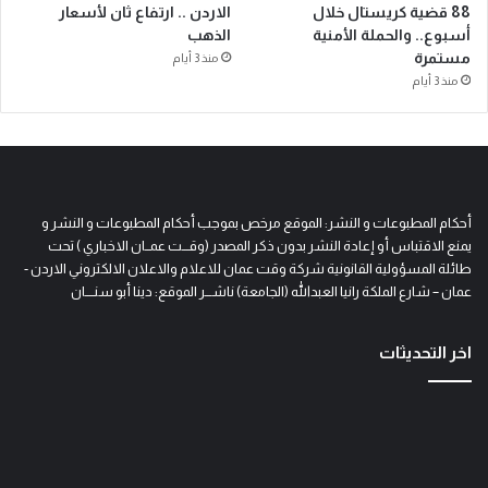
88 قضية كريستال خلال
الاردن .. ارتفاع ثان لأسعار
أسبوع.. والحملة الأمنية
الذهب
مستمرة
منذ 3 أيام
منذ 3 أيام
أحكام المطبوعات و النشر: الموقع مرخص بموجب أحكام المطبوعات و النشر و
يمنع الاقتباس أو إعادة النشر بدون ذكر المصدر (وقـــت عمــان الاخباري ) تحت
طائلة المسؤولية القانونية شركة وقت عمان للاعلام والاعلان الالكتروني الاردن -
عمان – شارع الملكة رانيا العبدالله (الجامعة) ناشـــر الموقع: دينا أبو سنــــان
اخر التحديثات