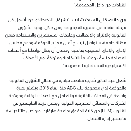
القيادات من داخل المجموعة.”
من جانبه، قال السيد/ شايب:
“يشرفني الاضطلاع بدور أشمل في
مرحلة مهمة من مسيرة المجموعة. ومن خلال توحيد الشؤون
القانونية والالتزام والاتصالات وعلاقات المستثمرين والاستدامة ضمن
مظلة جامعة، سنواصل ترسيخ أعلى معايير الحوكمة، ودعم مجلس
الإدارة والإدارة التنفيذية بفاعلية، وضمان أن يظل تواصلنا مع أصحاب
المصلحة متسقًا، ومتسماً بالشفافية ومتوافقًا مع الأهداف
الاستراتيجية المستقبلية للمجموعة”.
شغل عبد الخالق شايب مناصب قيادية في مجالي الشؤون القانونية
والحوكمة لدى مجموعة بنك ABC منذ العام 2018، ويتمتع بخبرة
واسعة في المجالات القانونية والتعامل مع الجهات الرقابية وحوكمة
الشركات والمسائل المصرفية الدولية. ويحمل درجة الماجستير في
القانون (LL.M) من كلية الحقوق بجامعة هارفارد، ويواصل حاليًا دراسة
ماجستير إدارة الأعمال