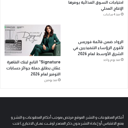
احتياجات السوق الغذائية يوفرها
الإنتاج المحلي
منذ 4 ساعات
الرواد ضمن قائمة فوربس
لأقوى الرؤساء التنفيذيين في
الشرق الأوسط لعام 2026
منذ يوم واحد
Signature” التابع لبنك القاهرة
عمّان يطلق حملة جوائز حسابات
التوفير لعام 2026
منذ يومين
أحكام المطبوعات و النشر: الموقع مرخص بموجب أحكام المطبوعات و النشر و
يمنع الاقتباس أو إعادة النشر بدون ذكر المصدر (وقـــت عمــان الاخباري ) تحت