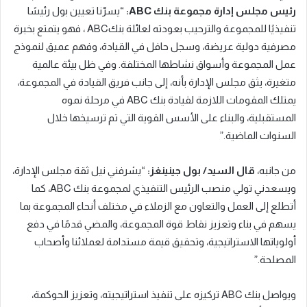
رئيس مجلس إدارة
مجموعة
بنك
ABC
:
“يسرّنا تعيين بول رئيسًا
تنفيذيًا للمجموعة والترحيب بعودته لعائلة بنكABC ، فهو يتمتع بخبرة
مصرفية دولية عريضة، وسجل حافل في القيادة، وفهم عميق لنموذج
عمل المجموعة وأسواق نشاطها المختلفة. وفي ظل بيئة عالمية
متغيرة، يثق مجلس الإدارة بأنه، إلى جانب فريق القيادة في المجموعة،
يمتلك المقومات اللازمة لقيادة بنك ABC في مرحلة نموه
المستقبلية، والبناء على الأسس القوية التي تم ترسيخها خلال
السنوات الماضية.”
من جانبه،
قال السيد/ بول جينينغز:
“يشرفني نيل ثقة مجلس الإدارة،
ويسعدني تولي منصب الرئيس التنفيذي لمجموعة بنك ABC، كما
أتطلع إلى العمل والتعاون مع الزملاء في مختلف أنحاء المجموعة بما
يسهم في بناء وتعزيز نقاط قوة المجموعة، والمضي قدمًا في دفع
أولوياتها الاستراتيجية، وتحقيق قيمة مستدامة لعملائنا وأصحاب
المصلحة.”
ويواصل بنك ABC تركيزه على تنفيذ استراتيجيته، وتعزيز الحوكمة،