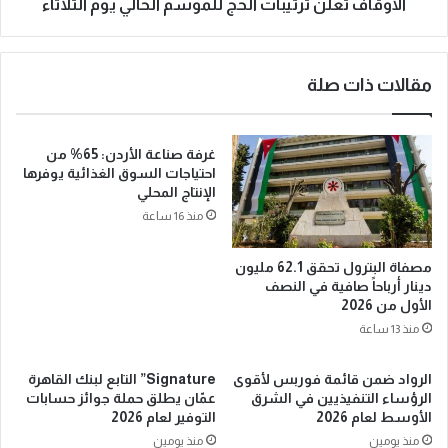
الأوقاف تعلن ترتيبات الحج للموسم الحالي يوم الثلاثاء
مقالات ذات صلة
غرفة صناعة الأردن: 65% من
احتياجات السوق الغذائية يوفرها
الإنتاج المحلي
منذ 16 ساعة
مصفاة البترول تحقق 62.1 مليون
دينار أرباحاً صافية في النصف
الأول من 2026
منذ 13 ساعة
الرواد ضمن قائمة فوربس لأقوى
Signature” التابع لبنك القاهرة
الرؤساء التنفيذيين في الشرق
عمّان يطلق حملة جوائز حسابات
الأوسط لعام 2026
التوفير لعام 2026
منذ يومين
منذ يومين