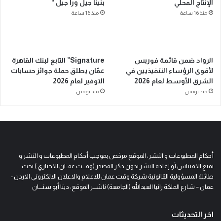
الإنتاج المحلي
بنينا جيل ورا جيل “
منذ 16 ساعة
منذ 16 ساعة
الرواد ضمن قائمة فوربس
Signature” التابع لبنك القاهرة
لأقوى الرؤساء التنفيذيين في
عمّان يطلق حملة جوائز حسابات
الشرق الأوسط لعام 2026
التوفير لعام 2026
منذ يومين
منذ يومين
أحكام المطبوعات و النشر: الموقع مرخص بموجب أحكام المطبوعات و النشر و
يمنع الاقتباس أو إعادة النشر بدون ذكر المصدر (وقـــت عمــان الاخباري ) تحت
طائلة المسؤولية القانونية شركة وقت عمان للاعلام والاعلان الالكتروني الاردن -
عمان – شارع الملكة رانيا العبدالله (الجامعة) ناشـــر الموقع: دينا أبو سنــــان
اخر التحديثات