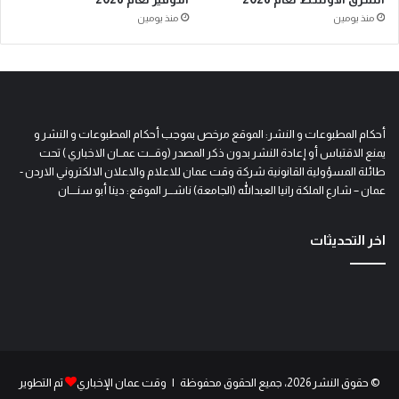
منذ يومين
منذ يومين
أحكام المطبوعات و النشر: الموقع مرخص بموجب أحكام المطبوعات و النشر و
يمنع الاقتباس أو إعادة النشر بدون ذكر المصدر (وقـــت عمــان الاخباري ) تحت
طائلة المسؤولية القانونية شركة وقت عمان للاعلام والاعلان الالكتروني الاردن -
عمان – شارع الملكة رانيا العبدالله (الجامعة) ناشـــر الموقع: دينا أبو سنــــان
اخر التحديثات
© حقوق النشر 2026، جميع الحقوق محفوظة | وقت عمان الإخباري
تم التطوير