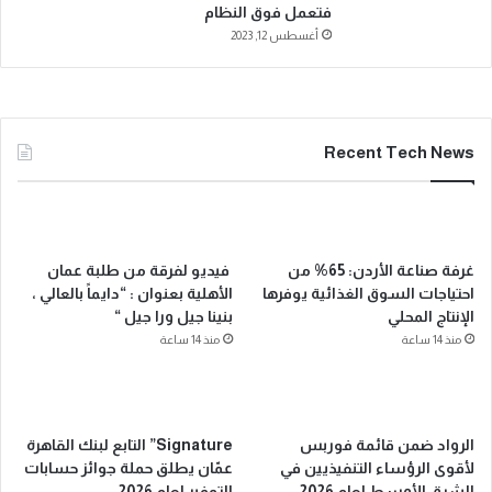
فتعمل فوق النظام
أغسطس 12, 2023
Recent Tech News
غرفة صناعة الأردن: 65% من
فيديو لفرقة من طلبة عمان
احتياجات السوق الغذائية يوفرها
الأهلية بعنوان : “دايماً بالعالي ،
الإنتاج المحلي
بنينا جيل ورا جيل “
منذ 14 ساعة
منذ 14 ساعة
الرواد ضمن قائمة فوربس
Signature” التابع لبنك القاهرة
لأقوى الرؤساء التنفيذيين في
عمّان يطلق حملة جوائز حسابات
الشرق الأوسط لعام 2026
التوفير لعام 2026