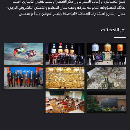
يمنع الاقتباس أو إعادة النشر بدون ذكر المصدر (وقـــت عمــان الاخباري ) تحت
طائلة المسؤولية القانونية شركة وقت عمان للاعلام والاعلان الالكتروني الاردن -
عمان – شارع الملكة رانيا العبدالله (الجامعة) ناشـــر الموقع: دينا أبو سنــــان
اخر التحديثات