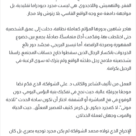
الفقر، والتهميش، واللاجدوى. هي ليست مجرد ديودراما تقليدية، بل
مواجهة دامغة مع وجه الواقع القاسي، بلا رتوش ولا مجاز.
هاجر شاهين بدورها المؤلم كعاملة نظافة، دخلت إلى عمق الشخصية
حتى اختلطت بها، وقدّمت أداءً متماسكًا، صادقًا، يجمع بين خضوع
المقهورة وصرخة الرافضة. أما تيسير البريجي، فجسّد دور بائع
الخردوات بانكسار الرجال الذين سقطوا خارج حسابات المجتمع، راسمًا
بشخصيته ملامح رجل طحَنَه الواقع ولم يترك له سوى الرغبة في
الرحيل بكرامة.
العمل من تأليف الشاعر والكاتب د. علي الشوابكة، الذي قدّم نصًا
موجعًا بحِرفيّة عالية، حيث نجح في تفكيك بنية البؤس اليومي، دون
الوقوع في فخ المباشرة أو الشفقة. اختار أن تكون ساحة الحدث “ثلاجة
موتى”، لا كمجرد ديكور، بل كرمز كثيف للمصير المعلّق… حيث الحياة
والموت وجهان لعملة الخذلان.
الإخراج الذي تولاه محمد الشوابكة لم يكن مجرد توجيه بصري، بل كان