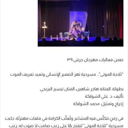
ضمن فعاليات مهرجان جرش ٣٩
“ثلاجة الموتى”… مسرحية تهز الضمير الإنساني وتعيد تعريف الموت
بطولة: الفنانة هاجر شاهين، الفنان تيسير البريجي
تأليف: د. علي الشوابكة
إخراج وتمثيل: محمد الشوابكة
في زمنٍ تتكلّس فيه المشاعر وتُعلّب الكرامة في ملفات مهترئة، جاءت
مسرحية “ثلاجة الموتى” لتفتح بابًا على رعبٍ صامت لا صوت له: رعب