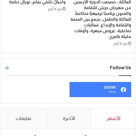
العائلة… خصصت الدورة الأربعين
وأجيالٌ تلتقي بقلم: نورال دبابنة
من مهرجان جرش للثقافة
منذ 4 أيام
والفنون برنامجًا ترفيهيًا متكاملًا
للعائلة والطفل، يجمع بين المتعة
والثقافة والإبداع. فعاليات
تفاعلية، عروض مبهرة، وأوقات
مليئة بالفرح.
منذ 4 أيام
Follow Us
8800K
Fans
الأشهر
الأخيرة
تعليقات