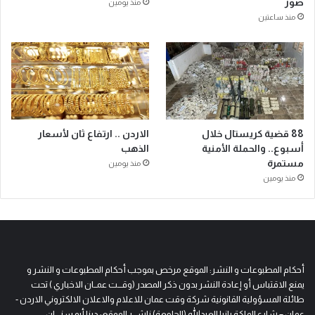
صور
منذ يومين
منذ ساعتين
88 قضية كريستال خلال
الاردن .. ارتفاع ثان لأسعار
أسبوع.. والحملة الأمنية
الذهب
مستمرة
منذ يومين
منذ يومين
أحكام المطبوعات و النشر: الموقع مرخص بموجب أحكام المطبوعات و النشر و
يمنع الاقتباس أو إعادة النشر بدون ذكر المصدر (وقـــت عمــان الاخباري ) تحت
طائلة المسؤولية القانونية شركة وقت عمان للاعلام والاعلان الالكتروني الاردن -
عمان – شارع الملكة رانيا العبدالله (الجامعة) ناشـــر الموقع: دينا أبو سنــــان