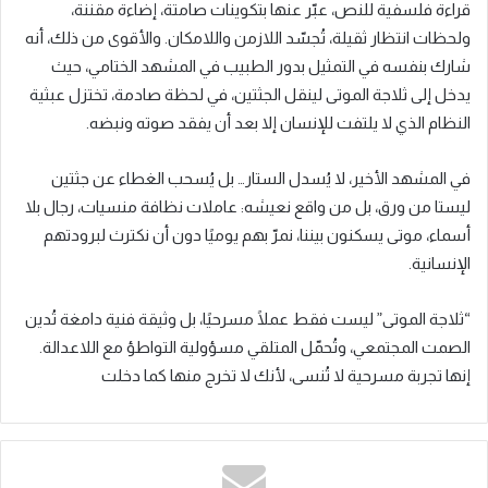
قراءة فلسفية للنص، عبّر عنها بتكوينات صامتة، إضاءة مقننة،
ولحظات انتظار ثقيلة، تُجسّد اللازمن واللامكان. والأقوى من ذلك، أنه
شارك بنفسه في التمثيل بدور الطبيب في المشهد الختامي، حيث
يدخل إلى ثلاجة الموتى لينقل الجثتين، في لحظة صادمة، تختزل عبثية
النظام الذي لا يلتفت للإنسان إلا بعد أن يفقد صوته ونبضه.
في المشهد الأخير، لا يُسدل الستار… بل يُسحب الغطاء عن جثتين
ليستا من ورق، بل من واقع نعيشه: عاملات نظافة منسيات، رجال بلا
أسماء، موتى يسكنون بيننا، نمرّ بهم يوميًا دون أن نكترث لبرودتهم
الإنسانية.
“ثلاجة الموتى” ليست فقط عملًا مسرحيًا، بل وثيقة فنية دامغة تُدين
الصمت المجتمعي، وتُحمّل المتلقي مسؤولية التواطؤ مع اللاعدالة.
إنها تجربة مسرحية لا تُنسى، لأنك لا تخرج منها كما دخلت