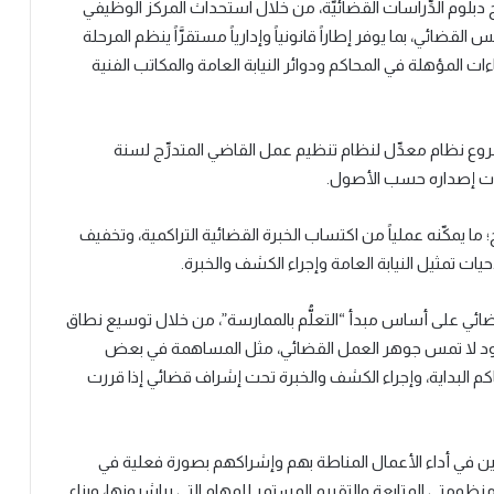
دبلوم الدِّراسات القضائيَّة، من خلال استحداث المركز الوظيفي
ضائي، بما يوفر إطاراً قانونياً وإدارياً مستقرَّاً ينظم المرحلة
ات المؤهلة في المحاكم ودوائر النيابة العامة والمكاتب الفنية
روع نظام معدِّل لنظام تنظيم عمل القاضي المتدرِّج لسنة
؛ ما يمكّنه عملياً من اكتساب الخبرة القضائية التراكمية، وتخفيف
ات تمثيل النيابة العامة وإجراء الكشف والخبرة.
لقضائي على أساس مبدأ “التعلُّم بالممارسة”، من خلال توسيع نطاق
حدود لا تمس جوهر العمل القضائي، مثل المساهمة في بعض
 محاكم البداية، وإجراء الكشف والخبرة تحت إشراف قضائي إذا قررت
ين في أداء الأعمال المناطة بهم وإشراكهم بصورة فعلية في
ظومتي المتابعة والتقييم المستمر للمهام التي يباشرونها، وبناء