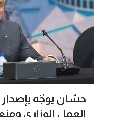
حسّان يوجّه بإصدار
العمل الوزاري ومنع