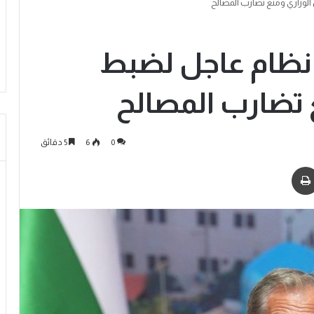
الوزاري ومنع تضارب المصالح
 نظام عاجل لضبط
 تضارب المصالح
0
6
5 دقائق