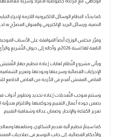
الوجاهي، مع مراعاة خصوصيَّة الأفراد وسريَّة معاملاتهم و
كما يحدِّد النظام الوسائل الالكترونية اللازمة لإجراء ا
النصية، ورسائل البريد الإلكتروني والعنوان المصرَّح به لدى
وقرَّر مجلس الوزراء أيضاً الموافقة على الأسباب الموجبة 
التابعة لها لسنة 2026م، وأحاله إلى ديوان التَّشريع والرأي للسَّير في إجراءات إصداره حسب الأصول.
ويأتي مشروع النِّظام لغايات إعادة تنظيم جهاز التَّفتيش 
الإجراءات القضائية وسرعتها وجودتها، وتعزيز الشفافية 
القاضي المفتش أقدم في الدَّرجة من القاضي الخاضع للتق
وستتم بموجب التَّعديلات إعادة تحديد وتطوير أدوات قياس
يضمن جودة أعمال التقييم وحوكمتها، والالتزام بمدوَّنة ا
تعزيز الكفاءة والإنجاز، وضمان عدالة وشفافية التقييم.
كما سيتمّ تنظيم آلية تقديم الشكاوى، ومتابعتها ومعالجته
والأحكام القضائية، إلى جانب التوسع في صلاحيات المفتش