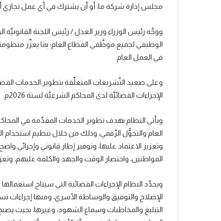
مجلس إدارة شركة ما، أو أن يشترك في أي عمل تجاري أو م
ووجَّه رئيس الوزراء وزير العدل / رئيس اللجنة القانونيَّة ال
الوظيفي لجميع موظَّفي القطاع العام؛ بما يعزِّز منظومة 
في العمل العام.
وعلى صعيد التَّشريعات المتعلِّقة بتطوير الخدمات القضائي
الإجراءات القضائيَّة لدى المحاكم الشرعيَّة لسنة 2026م.
ويأتي النظام بهدف تطوير الخدمات المقدَّمة في المحاكم 
العام والتحوُّل الرَّقمي، وذلك من خلال تنظيم استخدام ال
وتعزيز الاعتماد عليها، وتوفير إطار قانوني وإجرائي وا
المواطنين، واختصار الوقت والجهد والكلفة عليهم، وتعزي
ويحدِّد النظام الإجراءات القضائية التي سيتاح استعمالها ر
الإصلاح والتوفيق والوساطة الأسري، ومنها إجراءات تسجي
التبليغ والمخاطبات وسماع الشهود، وغيرها، بحيث يصبح ا