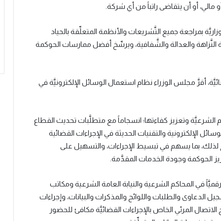
الي، أو أن يتقاضى راتباً من أي شركة.
وزاريَّة بمراجعة جميع التَّشريعات والأنظمة المتعلِّقة بالحياد
النَّزاهة والعدالة والشَّفافية، ويرسِّخ أفضل ممارسات الحوكمة
َّة، أقرَّ مجلس الوزراء نظام استعمال الوسائل الإلكترونيَّة في
الشرعيَّة وتعزيز كفاءتها؛ انسجاماً مع متطلَّبات تحديث القطاع
وسائل الإلكترونية والتقنيات الحديثة في الإجراءات القضائية
ضح لذلك، بما يسهم في تبسيط الإجراءات، والتسهيل على
ز الحوكمة وجودة الخدمات المقدَّمة.
قميَّاً في المحاكم الشرعية والنيابة العامة الشرعية ومكاتب
ل الدعاوى والطلبات واللوائح والمذكرات والبيانات، وإجراءات
لاتصال المرئي الخاص بالإجراءات القضائيَّة مكافئ للحضور