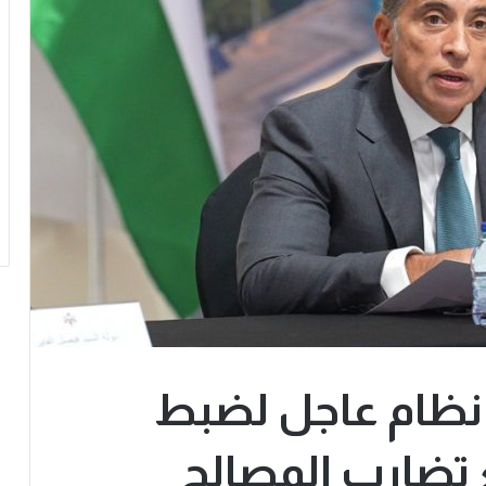
 نظام عاجل لضبط
 تضارب المصالح