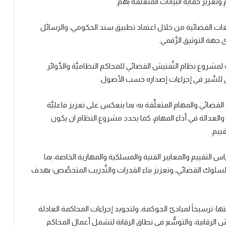
تعزيز حماية البيانات المتعلِّقة بهم.
لتبليغات القضائية من خلال اعتماد تطبيق سند الحكومي، والرسائل
 جهة التوثيق الرَّقمي.
لمشروع نظام التَّفتيش القضائي للمحاكم النظاميَّة والدَّوائر
القضائي والمهام المتعلِّقة به؛ بما ينعكس على تعزيز فاعليَّة
والعدالة في أداء المهام، كما يحدد مشروع النظام ان يكون
ييم.
 التقييم والمعايير الفنية والمسلكية والمهارية الخاصة، بما
لسلوك القضائي، وتعزيز بناء القدرات والتَّدريب المتخصِّص؛ بهدف
ا؛ ترسيخاً لمبادئ الحوكمة، ولتجويد إجراءات المحاكمة العادلة
 الرقابية، والتوسُّع في نطاق الرقابة لتشمل أعمال المحاكم