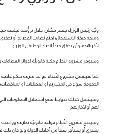
وجَّه رئيس الوزراء جعفر حسَّان، خلال ترؤُّسه لجلسة مج
ومنحه صفة الاستعجال؛ لمنع تضارب المصالح أو تحقيق م
لأقربائهم، وأن يحقق مبدأ الحياد الوظيفي للوزراء.
وسيوفِّر مشروع النِّظام مكنة قانونيَّة لدوائر العطاءات وا
كما سيشمل مشروع النِّظام قواعد ملزمة تحكم علاقة ال
الحكومة سواء في المشاريع أو العطاءات أو المناقصات؛
وسيشمل كذلك ضوابط تمنع استغلال المعلومات التي ي
لهم أو لأقاربهم.
وسيضع مشروع النِّظام قواعد قانونيَّة صارمة وواضحة تستند
يشتري أو يستأجر شيئاً من أملاك الدولة ولو كان ذلك في ال