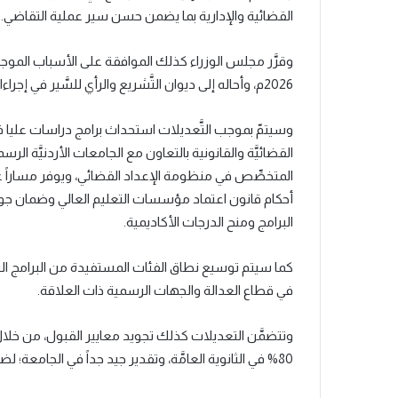
القضائية والإدارية بما يضمن حسن سير عملية التقاضي.
وقرَّر مجلس الوزراء كذلك الموافقة على الأسباب الموج
2026م، وأحاله إلى ديوان التَّشريع والرأي للسَّير في إجراءات إصداره حسب الأصول.
وسيتمّ بموجب التَّعديلات استحداث برامج دراسات عليا ف
القضائيَّة والقانونية بالتعاون مع الجامعات الأردنيَّة الرس
المتخصِّص في منظومة الإعداد القضائي، ويوفر مساراً علميّ
أحكام قانون اعتماد مؤسسات التعليم العالي وضمان جود
البرامج ومنح الدرجات الأكاديمية.
كما سيتم توسيع نطاق الفئات المستفيدة من البرامج التد
في قطاع العدالة والجهات الرسمية ذات العلاقة.
وتتضمَّن التعديلات كذلك تجويد معايير القبول، من خلا
80% في الثانوية العامَّة، وتقدير جيد جداً في الجامعة؛ لضمان استقطاب المتميِّزين.