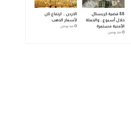
88 قضية كريستال
الاردن .. ارتفاع ثان
خلال أسبوع.. والحملة
لأسعار الذهب
الأمنية مستمرة
منذ يومين
منذ يومين