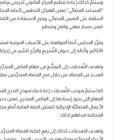
وستتمّ كذلك إعادة تنظيم المركز القانوني لخريجي برنامج 
“المساعد القضائي” ضمن الهيكل التنظيمي لأمانة المجلس الق
السابقة على التعيين القضائي، ويتيح الاستفادة من الكفاء
ضمن مسار مهني واضح ومنظم.
وقرَّر المجلس أيضاً الموافقة على الأسباب الموجبة لمش
2026م، وأحاله إلى ديوان التَّشريع والرأي للسَّير في إجراءات إصداره حسب الأصول.
وتهدف التَّعديلات إلى التوسُّع في مهام القاضي المتدرِّج
العبء عن القضاة، من خلال منح القضاة المتدرِّجين صلاحي
كما ستتمّ بموجب التَّعديلات إعادة بناء نموذج التدرج ا
المهام التي يجوز إسنادها إلى القاضي المتدرج، ضمن 
الأعمال القضائيَّة الإجرائية كتمثيل النيابة العامة أمام
المحكمة انتدابهم لذلك.
وتهدف التعديلات كذلك إلى رفع كفاءة القضاة المتدرِّج
الأعباء القضائية وتمكينهم من التدريب الفعلي وتفعيل من